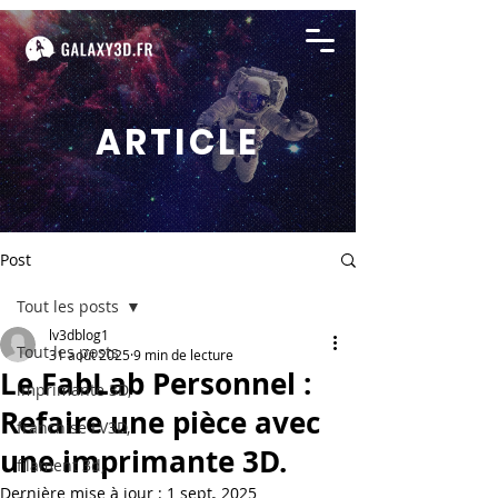
ARTICLE
Post
Tout les posts
lv3dblog1
Tout les posts
31 août 2025
9 min de lecture
Le FabLab Personnel :
imprimante 3D,
Refaire une pièce avec
franchise LV3D,
une imprimante 3D.
filament 3d,
Dernière mise à jour :
1 sept. 2025