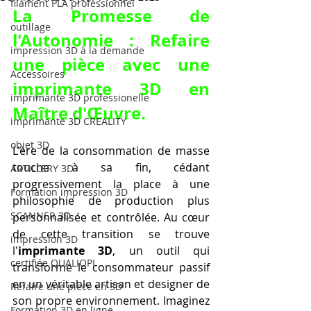
filament PLA professionnel
La Promesse de 
outillage
l'Autonomie : 
Refaire 
impression 3D à la demande
une pièce avec une 
Accessoires
imprimante 3D
 en 
imprimante 3D professionelle
Maître d'Œuvre.
imprimante 3D CREALITY
objet 3D
L'ère de la consommation de masse 
touche à sa fin, cédant 
ARTILLERY 3D
progressivement la place à une 
Formation impression 3D
philosophie de production plus 
SCANNER 3D
personnalisée et contrôlée. Au cœur 
de cette transition se trouve 
impression 3D
l'
imprimante 3D
, un outil qui 
certifiée QUALIOPI
transforme le consommateur passif 
en un véritable artisan et designer de 
Refaire une piece en 3D
son propre environnement. Imaginez 
Formation 3D en ligne.