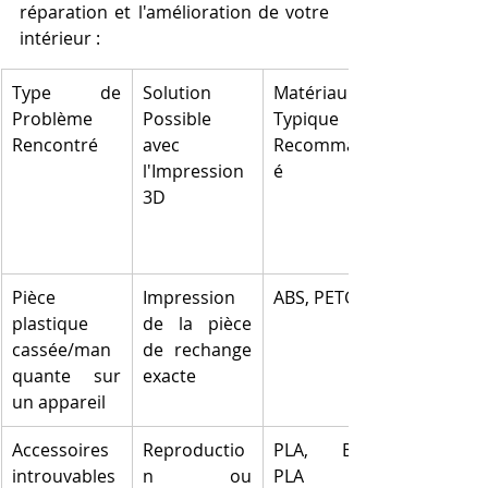
réparation et l'amélioration de votre 
intérieur :
Type de 
Solution 
Matériau 
Problème 
Possible 
Typique 
Rencontré
avec 
Recommand
l'Impression 
é
3D
Pièce 
Impression 
ABS, PETG
plastique 
de la pièce 
cassée/man
de rechange 
quante sur 
exacte
un appareil
Accessoires 
Reproductio
PLA, Bois-
introuvables 
n ou 
PLA