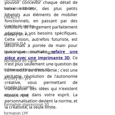
pouvoir concevoir chaque détail de 
votre intérieur, des plus petits 
Formation 3D CPF
bibelots aux éléments de mobilier 
CREALITY,
fonctionnels, en passant par des 
Creality Hi combo
solutions de rangement parfaitement 
adaptées à vos besoins spécifiques. 
Artillery M1 Pro
Cette vision, autrefois futuriste, est 
Filament PLA
désormais à portée de main pour 
quiconque souhaite
refaire une 
Service administratif en ligne
pièce avec une imprimante 3D
. Ce 
Secrétaire en Ligne
n'est plus seulement une question de 
Vidéos sur l'impression 3D,
commodité ou d'économie ; c'est une 
véritable révolution de l'autonomie 
Artillery M1 pro
créative, vous permettant de 
Creality HI combo
matérialiser des idées qui n'existent 
encore que dans votre esprit. La 
Filament PETG
personnalisation devient la norme, et 
Formation impresssion 3D
la créativité, la seule limite.
formation CPF