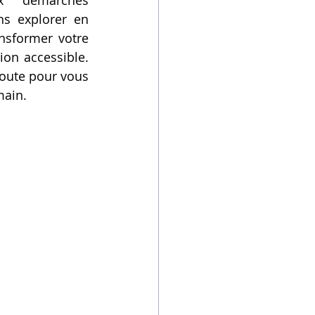
x démarches 
s explorer en 
nsformer votre 
on accessible. 
route pour vous 
main.