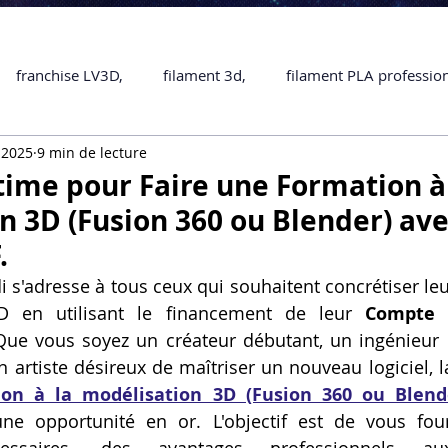
franchise LV3D,
filament 3d,
filament PLA professio
 2025
9 min de lecture
Accessoires
imprimante 3D professionelle
impriman
time pour Faire une Formation à
n 3D (Fusion 360 ou Blender) av
Formation impression 3D
SCANNER 3D
impression 
.
 s'adresse à tous ceux qui souhaitent concrétiser leu
D en utilisant le financement de leur 
Compte 
une piece en 3D
Formation 3D en ligne.
Formation 3D 
Que vous soyez un créateur débutant, un ingénieur 
ion à la modélisation 3D (Fusion 360 ou Blend
 M1 Pro
Filament PLA
Service administratif en ligne
ne opportunité en or. L'objectif est de vous four