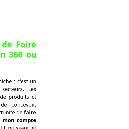
 de 
Faire 
n 360 ou 
che ; c'est un 
ecteurs. Les 
de produits et 
de concevoir, 
rtunité de 
faire 
c mon compte 
til puissant et 