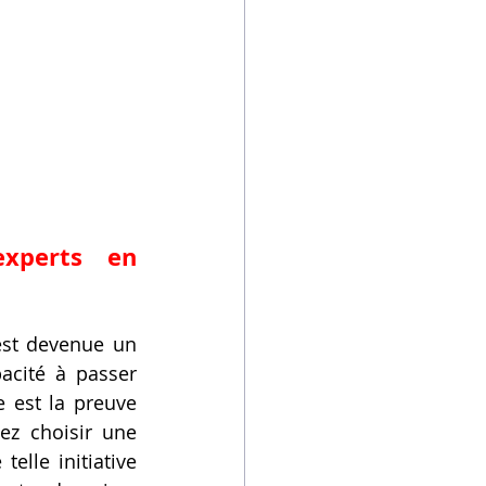
perts en 
est devenue un 
cité à passer 
 est la preuve 
z choisir une 
lle initiative 