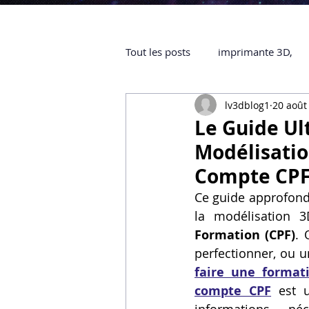
Tout les posts
imprimante 3D,
lv3dblog1
20 août
impression 3D à la demande
Le Guide Ul
Modélisatio
objet 3D
ARTILLERY 3D
Compte CPF
Ce guide approfondi
la modélisation 3
certifiée QUALIOPI
Refaire 
Formation (CPF)
. 
faire une format
Creality Hi combo
Artillery
compte CPF
 est u