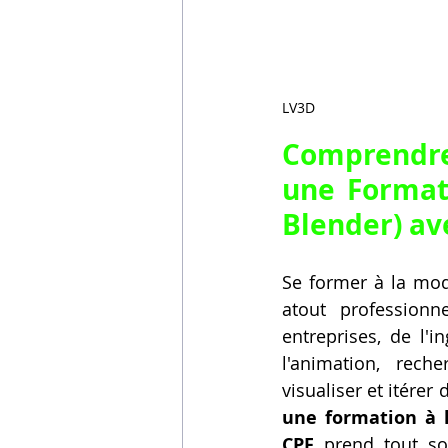
LV3D
Comprendre
une Formati
Blender) a
Se former à la mod
atout profession
entreprises, de l'i
l'animation, rech
visualiser et itérer
une formation à 
CPF
 prend tout s