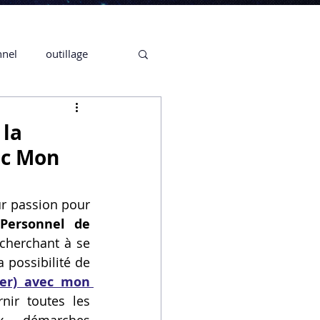
nnel
outillage
te 3D CREALITY
 la
ec Mon
3D
r passion pour 
Personnel de 
CPF
CREALITY,
cherchant à se 
perfectionner, ou un artiste désireux de maîtriser un nouveau logiciel, la possibilité de 
er) avec mon 
Secrétaire en Ligne
nir toutes les 