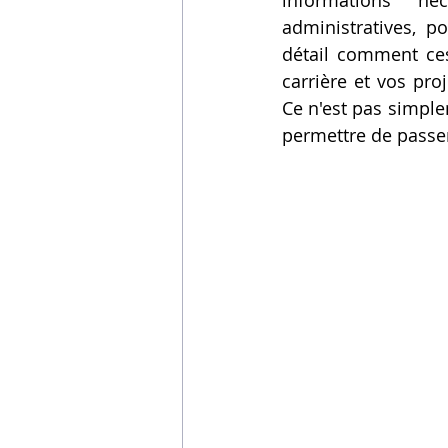
informations né
administratives, p
Vidéos sur l'impression 3D,
détail comment ces 
carrière et vos pro
Ce n'est pas simplem
Formation impresssion 3D
permettre de passer