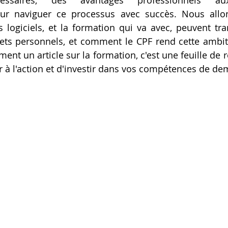
cessaires, des avantages professionnels au
our naviguer ce processus avec succès. Nous allon
Artillery M1 pro
Creality HI combo
Filament PETG
logiciels, et la formation qui va avec, peuvent tra
jets personnels, et comment le CPF rend cette ambiti
ent un article sur la formation, c'est une feuille de 
formation CPF
 à l'action et d'investir dans vos compétences de de