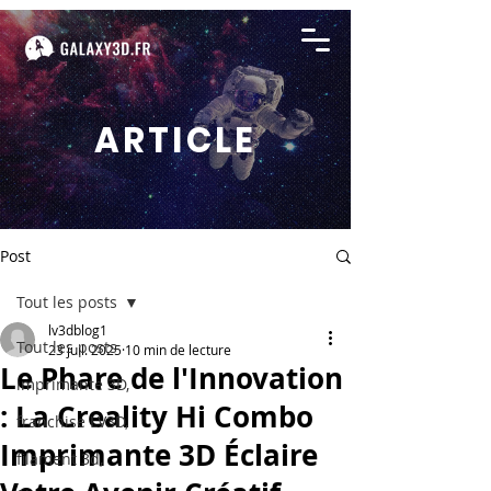
ARTICLE
Post
Tout les posts
lv3dblog1
Tout les posts
23 juil. 2025
10 min de lecture
Le Phare de l'Innovation
imprimante 3D,
: La Creality Hi Combo
franchise LV3D,
Imprimante 3D Éclaire
filament 3d,