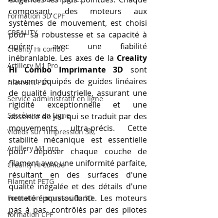
composant, des moteurs aux 
Formation 3D CPF
systèmes de mouvement, est choisi 
CREALITY,
pour sa robustesse et sa capacité à 
opérer avec une fiabilité 
Creality Hi combo
inébranlable. Les axes de la 
Creality 
Artillery M1 Pro
Hi Combo Imprimante 3D
 sont 
souvent équipés de guides linéaires 
Filament PLA
de qualité industrielle, assurant une 
Service administratif en ligne
rigidité exceptionnelle et une 
Secrétaire en Ligne
absence de jeu qui se traduit par des 
mouvements ultra-précis. Cette 
Vidéos sur l'impression 3D,
stabilité mécanique est essentielle 
Artillery M1 pro
pour déposer chaque couche de 
filament avec une uniformité parfaite, 
Creality HI combo
résultant en des surfaces d'une 
Filament PETG
qualité inégalée et des détails d'une 
netteté époustouflante. Les moteurs 
Formation impresssion 3D
pas à pas, contrôlés par des pilotes 
formation CPF