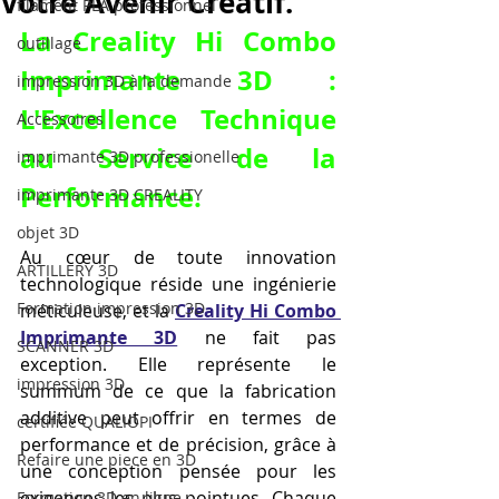
Votre Avenir Créatif.
filament PLA professionnel
La Creality Hi Combo 
outillage
Imprimante 3D : 
impression 3D à la demande
L'Excellence Technique 
Accessoires
au Service de la 
imprimante 3D professionelle
Performance.
imprimante 3D CREALITY
objet 3D
Au cœur de toute innovation 
ARTILLERY 3D
technologique réside une ingénierie 
Formation impression 3D
méticuleuse, et la 
Creality Hi Combo 
Imprimante 3D
 ne fait pas 
SCANNER 3D
exception. Elle représente le 
impression 3D
summum de ce que la fabrication 
additive peut offrir en termes de 
certifiée QUALIOPI
performance et de précision, grâce à 
Refaire une piece en 3D
une conception pensée pour les 
exigences les plus pointues. Chaque 
Formation 3D en ligne.