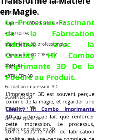
Transforme la Matière
filament PLA professionnel
en Magie.
outillage
Le Processus Fascinant 
impression 3D à la demande
de la Fabrication 
Accessoires
Additive avec la 
imprimante 3D professionelle
Creality Hi Combo 
imprimante 3D CREALITY
Imprimante 3D De la 
objet 3D
Poudre au Produit.
ARTILLERY 3D
Formation impression 3D
L'impression 3D est souvent perçue 
SCANNER 3D
comme de la magie, et regarder une 
impression 3D
Creality Hi Combo Imprimante 
3D
 en action ne fait que renforcer 
certifiée QUALIOPI
cette impression. Le processus, 
Refaire une piece en 3D
connu sous le nom de fabrication 
additive, est une danse complexe de 
Formation 3D en ligne.