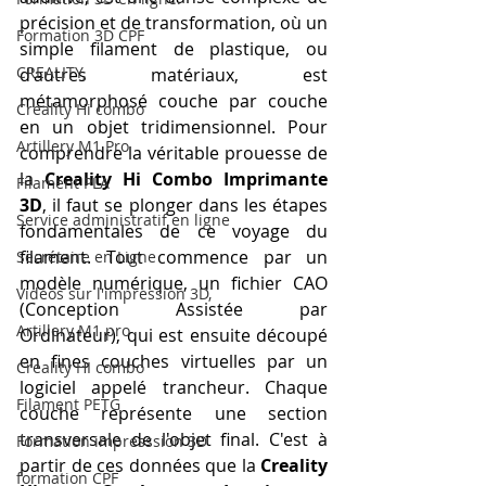
précision et de transformation, où un 
Formation 3D CPF
simple filament de plastique, ou 
CREALITY,
d'autres matériaux, est 
métamorphosé couche par couche 
Creality Hi combo
en un objet tridimensionnel. Pour 
Artillery M1 Pro
comprendre la véritable prouesse de 
la 
Creality Hi Combo Imprimante 
Filament PLA
3D
, il faut se plonger dans les étapes 
Service administratif en ligne
fondamentales de ce voyage du 
filament. Tout commence par un 
Secrétaire en Ligne
modèle numérique, un fichier CAO 
Vidéos sur l'impression 3D,
(Conception Assistée par 
Artillery M1 pro
Ordinateur), qui est ensuite découpé 
en fines couches virtuelles par un 
Creality HI combo
logiciel appelé trancheur. Chaque 
Filament PETG
couche représente une section 
transversale de l'objet final. C'est à 
Formation impresssion 3D
partir de ces données que la 
Creality 
formation CPF