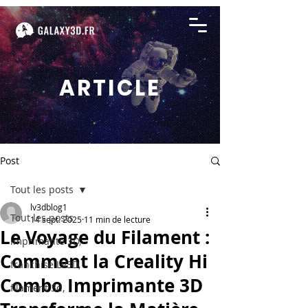
ARTICLE
Post
Tout les posts
lv3dblog1
Tout les posts
14 sept. 2025
11 min de lecture
Le Voyage du Filament :
imprimante 3D,
Comment la Creality Hi
franchise LV3D,
Combo Imprimante 3D
filament 3d,