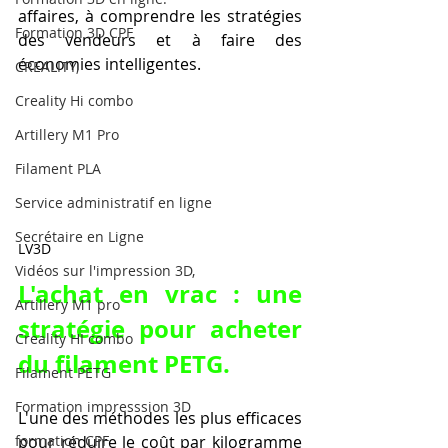
affaires, à comprendre les stratégies 
Formation 3D CPF
des vendeurs et à faire des 
économies intelligentes.
CREALITY,
Creality Hi combo
Artillery M1 Pro
Filament PLA
Service administratif en ligne
Secrétaire en Ligne
LV3D
Vidéos sur l'impression 3D,
L'achat en vrac : une 
Artillery M1 pro
stratégie pour acheter 
Creality HI combo
du filament PETG.
Filament PETG
Formation impresssion 3D
L'une des méthodes les plus efficaces 
pour réduire le coût par kilogramme 
formation CPF