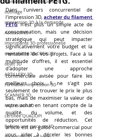
du filament PETG.
filament PLA professionnel
Dans l'univers concurrentiel de 
outillage
l'impression 3D, 
acheter du filament 
impression 3D à la demande
PETG
 n'est plus un simple acte de 
consommation, mais une décision 
Accessoires
stratégique qui peut impacter 
imprimante 3D professionelle
significativement votre budget et la 
imprimante 3D CREALITY
rentabilité de vos projets. Face à la 
multitude d'offres, il est essentiel 
objet 3D
d'adopter une approche 
ARTILLERY 3D
commerciale avisée pour faire les 
meilleurs choix. Il ne s'agit pas 
Formation impression 3D
seulement de trouver le prix le plus 
SCANNER 3D
bas, mais de maximiser la valeur de 
votre achat en tenant compte de la 
impression 3D
qualité, du volume, et des 
certifiée QUALIOPI
opportunités de réduction. Cet 
Refaire une piece en 3D
article est un guide commercial pour 
vous aider à déceler les bonnes 
Formation 3D en ligne.