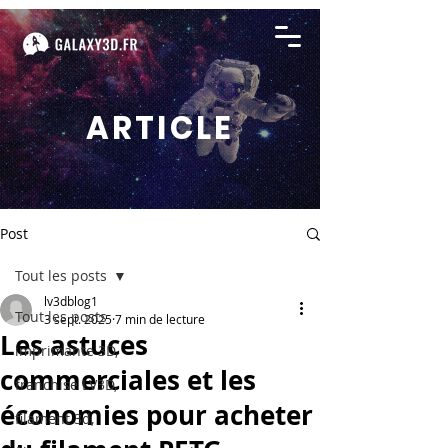
ARTICLE
Post
Tout les posts
lv3dblog1
Tout les posts
3 sept. 2025
7 min de lecture
Les astuces
imprimante 3D,
commerciales et les
franchise LV3D,
économies pour acheter
filament 3d,