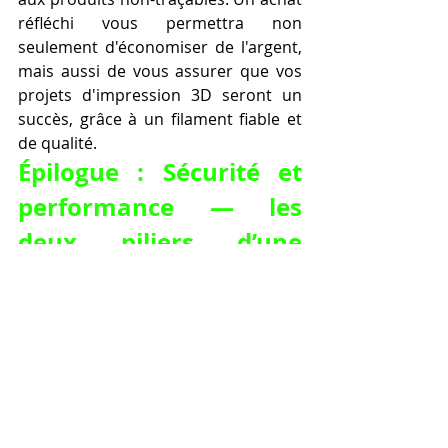
réfléchi vous permettra non 
seulement d'économiser de l'argent, 
mais aussi de vous assurer que vos 
projets d'impression 3D seront un 
succès, grâce à un filament fiable et 
de qualité.
Épilogue : Sécurité et 
performance — les 
deux piliers d’une 
impression 3D 
maîtrisée.
Dans le monde en pleine expansion 
de l’impression 3D, la fascination 
pour la technologie va souvent de 
pair avec un désir intense de 
création, de personnalisation et de 