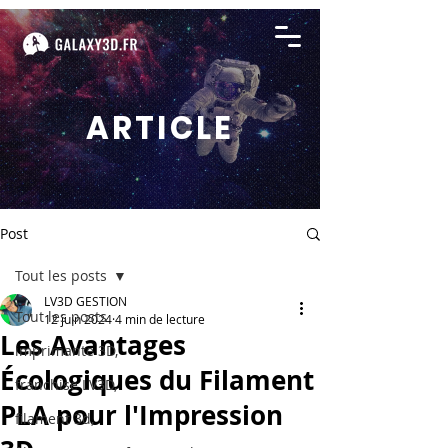
ARTICLE
Post
Tout les posts
LV3D GESTION
Tout les posts
12 juin 2024
4 min de lecture
Les Avantages
imprimante 3D,
Écologiques du Filament
franchise LV3D,
PLA pour l'Impression
filament 3d,