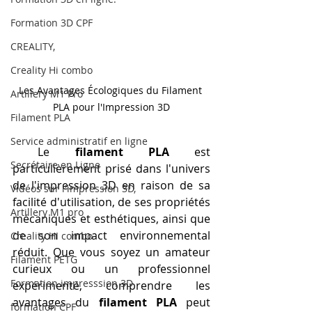
Formation 3D CPF
CREALITY,
Creality Hi combo
Les Avantages Écologiques du Filament 
Artillery M1 Pro
PLA pour l'Impression 3D
Filament PLA
Service administratif en ligne
 Le 
filament PLA
 est 
Secrétaire en Ligne
particulièrement prisé dans l'univers 
de l'impression 3D en raison de sa 
Vidéos sur l'impression 3D,
facilité d'utilisation, de ses propriétés 
Artillery M1 pro
mécaniques et esthétiques, ainsi que 
de son impact environnemental 
Creality HI combo
réduit. Que vous soyez un amateur 
Filament PETG
curieux ou un professionnel 
Formation impresssion 3D
expérimenté, comprendre les 
avantages du 
filament PLA
 peut 
formation CPF