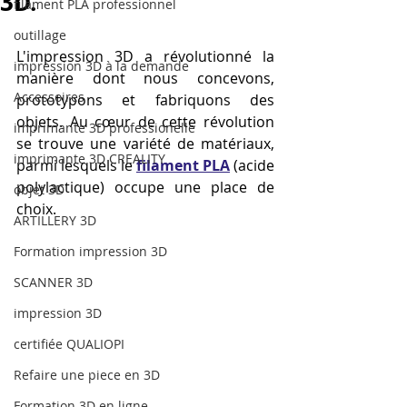
3D.
filament PLA professionnel
outillage
L'impression 3D a révolutionné la 
impression 3D à la demande
manière dont nous concevons, 
Accessoires
prototypons et fabriquons des 
objets. Au cœur de cette révolution 
imprimante 3D professionelle
se trouve une variété de matériaux, 
imprimante 3D CREALITY
parmi lesquels le 
filament PLA
 (acide 
polylactique) occupe une place de 
objet 3D
choix.
ARTILLERY 3D
Formation impression 3D
SCANNER 3D
impression 3D
certifiée QUALIOPI
Refaire une piece en 3D
Formation 3D en ligne.