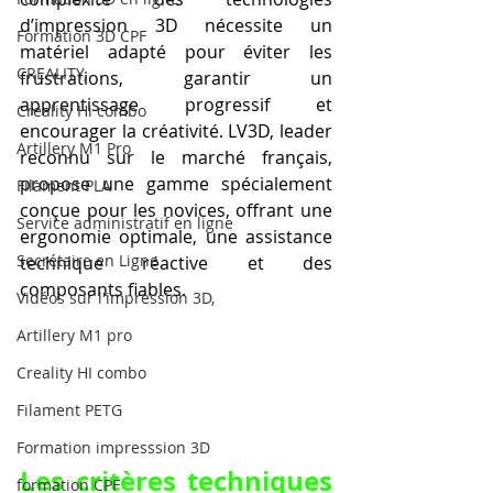
d’impression 3D nécessite un 
Formation 3D CPF
matériel adapté pour éviter les 
CREALITY,
frustrations, garantir un 
apprentissage progressif et 
Creality Hi combo
encourager la créativité. LV3D, leader 
Artillery M1 Pro
reconnu sur le marché français, 
propose une gamme spécialement 
Filament PLA
conçue pour les novices, offrant une 
Service administratif en ligne
ergonomie optimale, une assistance 
Secrétaire en Ligne
technique réactive et des 
composants fiables.
Vidéos sur l'impression 3D,
Artillery M1 pro
Creality HI combo
Filament PETG
Formation impresssion 3D
Les critères techniques 
formation CPF