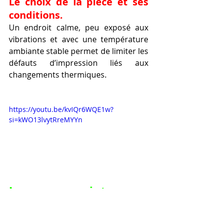
Le choix de la pièce et ses 
conditions.
Un endroit calme, peu exposé aux 
vibrations et avec une température 
ambiante stable permet de limiter les 
défauts d’impression liés aux 
changements thermiques.
https://youtu.be/kvIQr6WQE1w?
si=kWO13lvytRreMYYn
La maintenance 
courante après avoir 