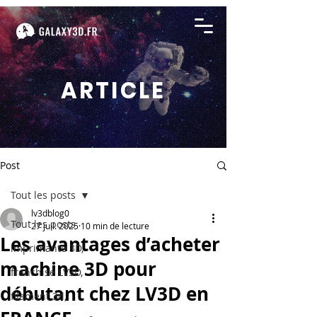
ARTICLE
Post
Tout les posts
lv3dblog0
Tout les posts
27 juil. 2025
10 min de lecture
Les avantages d’acheter
imprimante 3D,
machine 3D pour
franchise LV3D,
débutant chez LV3D en
filament 3d,