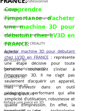
FRANCE.
filament PLA professionnel
Comprendre 
outillage
l’importance d’acheter 
impression 3D à la demande
une machine 3D pour 
Accessoires
débutant chez LV3D en 
imprimante 3D professionelle
FRANCE.
imprimante 3D CREALITY
Acheter machine 3D pour débutant 
objet 3D
chez LV3D en FRANCE
 : représente 
ARTILLERY 3D
une étape décisive pour toute 
Formation impression 3D
personne souhaitant s’initier à 
l’impression 3D. Il ne s’agit pas 
SCANNER 3D
seulement d’acquérir un appareil, 
impression 3D
mais d’investir dans un outil 
pédagogique performant qui allie 
certifiée QUALIOPI
simplicité d’utilisation, robustesse et 
Refaire une piece en 3D
qualité d’impression. En effet, la 
complexité des technologies 
Formation 3D en ligne.