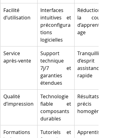
Facilité 
Interfaces 
Réduction de 
d’utilisation
intuitives et 
la courbe 
préconfigura
d’apprentiss
tions 
age
logicielles
Service 
Support 
Tranquillité 
après-vente
technique 
d’esprit et 
7j/7 et 
assistance 
garanties 
rapide
étendues
Qualité 
Technologie 
Résultats 
d’impression
fiable et 
précis et 
composants 
homogènes
durables
Formations 
Tutoriels et 
Apprentissag