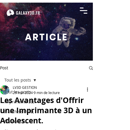
ARTICLE
Post
Tout les posts
LV3D GESTION
Tout les posts
29 mai 2024
9 min de lecture
Les Avantages d'Offrir
imprimante 3D,
une Imprimante 3D à un
franchise LV3D,
Adolescent.
filament 3d,