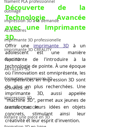
filament PLA professionnel
Découverte de la 
outillage
Technologie Avancée 
impression 3D à la demande
avec une Imprimante 
Accessoires
3D.
imprimante 3D professionelle
Offrir une 
imprimante 3D
 à un 
imprimante 3D CREALITY
adolescent est une manière 
fascinante de l'introduire à la 
objet 3D
technologie de pointe. À une époque 
ARTILLERY 3D
où l'innovation est omniprésente, les 
Formation impression 3D
compétences en impression 3D sont 
de plus en plus recherchées. Une 
SCANNER 3D
imprimante 3D, aussi appelée 
impression 3D
"machine 3D", permet aux jeunes de 
transformer leurs idées en objets 
certifiée QUALIOPI
concrets, stimulant ainsi leur 
Refaire une piece en 3D
créativité et leur esprit d'invention.
Formation 3D en ligne.