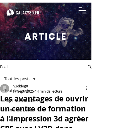
ARTICLE
Post
Tout les posts
lv3dblog0
Tout les posts
17 sept. 2025
14 min de lecture
Les avantages de ouvrir
imprimante 3D,
un centre de formation
franchise LV3D,
à l'impression 3d agrèer
filament 3d,