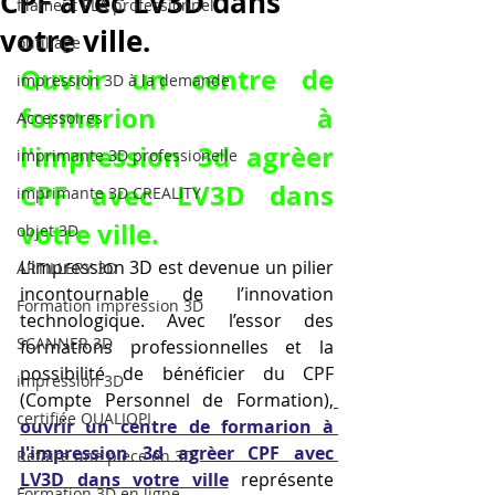
CPF avec LV3D dans
filament PLA professionnel
votre ville.
outillage
Ouvrir un centre de 
impression 3D à la demande
formarion à 
Accessoires
l'impression 3d agrèer 
imprimante 3D professionelle
CPF avec LV3D dans 
imprimante 3D CREALITY
votre ville.
objet 3D
L’impression 3D est devenue un pilier 
ARTILLERY 3D
incontournable de l’innovation 
Formation impression 3D
technologique. Avec l’essor des 
SCANNER 3D
formations professionnelles et la 
possibilité de bénéficier du CPF 
impression 3D
(Compte Personnel de Formation),
certifiée QUALIOPI
ouvrir un centre de formarion à 
l'impression 3d agrèer CPF avec 
Refaire une piece en 3D
LV3D dans votre ville
 représente 
Formation 3D en ligne.