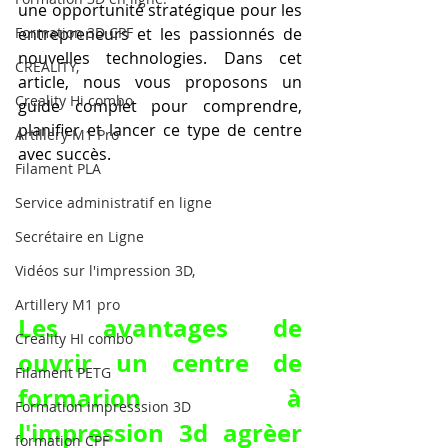
une opportunité stratégique pour les 
Formation 3D CPF
entrepreneurs et les passionnés de 
nouvelles technologies. Dans cet 
CREALITY,
article, nous vous proposons un 
Creality Hi combo
guide complet pour comprendre, 
planifier et lancer ce type de centre 
Artillery M1 Pro
avec succès.
Filament PLA
Service administratif en ligne
Secrétaire en Ligne
Vidéos sur l'impression 3D,
Artillery M1 pro
Les avantages de 
Creality HI combo
ouvrir un centre de 
Filament PETG
formarion à 
Formation impresssion 3D
l'impression 3d agrèer 
formation CPF