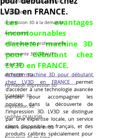
pour débutant chez
filament PLA professionnel
LV3D en FRANCE.
outillage
Les avantages 
impression 3D à la demande
incontournables 
Accessoires
d’acheter machine 3D 
imprimante 3D professionelle
pour débutant chez 
imprimante 3D CREALITY
LV3D en FRANCE.
objet 3D
Acheter machine 3D pour débutant 
ARTILLERY 3D
chez LV3D en FRANCE 
permet 
Formation impression 3D
d’accéder à une technologie avancée 
SCANNER 3D
pensée pour accompagner les 
novices dans la découverte de 
impression 3D
l’impression 3D. LV3D se distingue 
certifiée QUALIOPI
par une expertise locale, un service 
client disponible en français, et des 
Refaire une piece en 3D
produits calibrés spécialement pour 
Formation 3D en ligne.