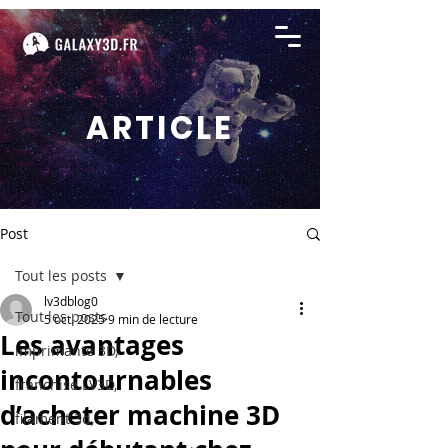
ARTICLE
Post
Tout les posts
lv3dblog0
Tout les posts
5 oct. 2025
9 min de lecture
Les avantages
imprimante 3D,
incontournables
franchise LV3D,
d’acheter machine 3D
filament 3d,