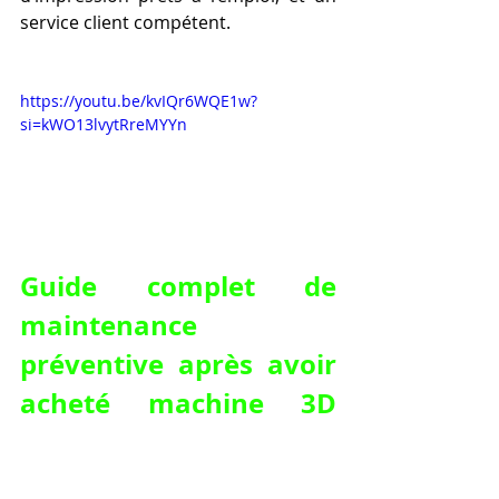
service client compétent.
https://youtu.be/kvIQr6WQE1w?
si=kWO13lvytRreMYYn
Guide complet de 
maintenance 
préventive après avoir 
acheté machine 3D 
pour débutant chez 
LV3D en FRANCE.