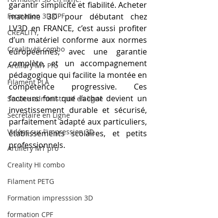
garantir simplicité et fiabilité. Acheter 
Formation 3D CPF
machine 3D pour débutant chez 
LV3D en FRANCE, c’est aussi profiter 
CREALITY,
d’un matériel conforme aux normes 
Creality Hi combo
européennes, avec une garantie 
complète, et un accompagnement 
Artillery M1 Pro
pédagogique qui facilite la montée en 
Filament PLA
compétence progressive. Ces 
facteurs font que l’achat devient un 
Service administratif en ligne
investissement durable et sécurisé, 
Secrétaire en Ligne
parfaitement adapté aux particuliers, 
Vidéos sur l'impression 3D,
établissements scolaires, et petits 
professionnels.
Artillery M1 pro
Creality HI combo
Filament PETG
Formation impresssion 3D
formation CPF