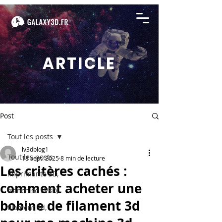
ARTICLE
Post
Tout les posts
lv3dblog1
Tout les posts
18 sept. 2025
8 min de lecture
Les critères cachés :
imprimante 3D,
comment acheter une
franchise LV3D,
bobine de filament 3d
filament 3d,