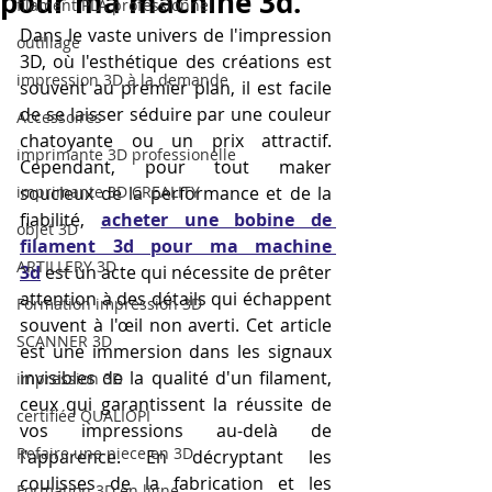
pour ma machine 3d.
filament PLA professionnel
Dans le vaste univers de l'impression 
outillage
3D, où l'esthétique des créations est 
impression 3D à la demande
souvent au premier plan, il est facile 
de se laisser séduire par une couleur 
Accessoires
chatoyante ou un prix attractif. 
imprimante 3D professionelle
Cependant, pour tout maker 
imprimante 3D CREALITY
soucieux de la performance et de la 
fiabilité, 
acheter une bobine de 
objet 3D
filament 3d pour ma machine 
ARTILLERY 3D
3d
 est un acte qui nécessite de prêter 
attention à des détails qui échappent 
Formation impression 3D
souvent à l'œil non averti. Cet article 
SCANNER 3D
est une immersion dans les signaux 
invisibles de la qualité d'un filament, 
impression 3D
ceux qui garantissent la réussite de 
certifiée QUALIOPI
vos impressions au-delà de 
Refaire une piece en 3D
l'apparence. En décryptant les 
coulisses de la fabrication et les 
Formation 3D en ligne.