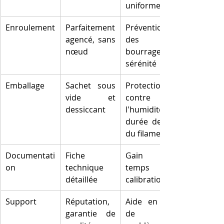
uniformes
Enroulement
Parfaitement 
Prévention 
agencé, sans 
des 
nœud
bourrages, 
sérénité
Emballage
Sachet sous 
Protection 
vide et 
contre 
dessiccant
l'humidité, 
durée de vie 
du filament
Documentati
Fiche 
Gain de 
on
technique 
temps en 
détaillée
calibration
Support
Réputation, 
Aide en cas 
garantie de 
de 