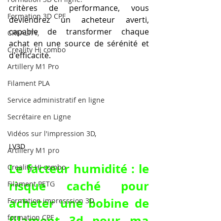
critères de performance, vous 
Formation 3D CPF
deviendrez un acheteur averti, 
capable de transformer chaque 
CREALITY,
achat en une source de sérénité et 
Creality Hi combo
d'efficacité.
Artillery M1 Pro
Filament PLA
Service administratif en ligne
Secrétaire en Ligne
Vidéos sur l'impression 3D,
LV3D
Artillery M1 pro
Le facteur humidité : le 
Creality HI combo
risque caché pour 
Filament PETG
acheter une bobine de 
Formation impresssion 3D
filament 3d pour ma 
formation CPF