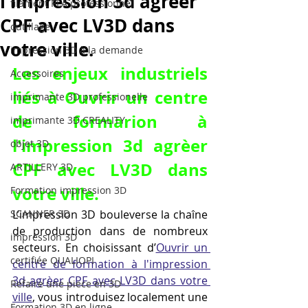
l'impression 3d agrèer
filament PLA professionnel
CPF avec LV3D dans
outillage
votre ville.
impression 3D à la demande
Les enjeux industriels 
Accessoires
liés à Ouvrir un centre 
imprimante 3D professionelle
de formarion à 
imprimante 3D CREALITY
l'impression 3d agrèer 
objet 3D
CPF avec LV3D dans 
ARTILLERY 3D
votre ville.
Formation impression 3D
SCANNER 3D
L’impression 3D bouleverse la chaîne 
de production dans de nombreux 
impression 3D
secteurs. En choisissant d’
Ouvrir un 
certifiée QUALIOPI
centre de formation à l'impression 
3d agrèer CPF avec LV3D dans votre 
Refaire une piece en 3D
ville
, vous introduisez localement une 
Formation 3D en ligne.