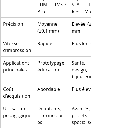
FDM LV3D 
SLA LV3D 
Pro
Resin Master
Précision
Moyenne 
Élevée (±0,02 
(±0,1 mm)
mm)
Vitesse 
Rapide
Plus lente
d’impression
Applications 
Prototypage, 
Santé, 
principales
éducation
design, 
bijouterie
Coût 
Abordable
Plus élevé
d’acquisition
Utilisation 
Débutants, 
Avancés, 
pédagogique
intermédiair
projets 
es
spécialisés