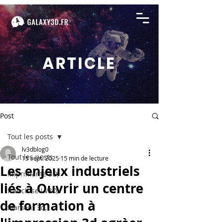
ARTICLE
Post
Tout les posts
lv3dblog0
Tout les posts
15 sept. 2025
15 min de lecture
Les enjeux industriels
imprimante 3D,
liés à Ouvrir un centre
franchise LV3D,
de formation à
filament 3d,