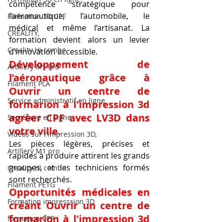
compétence stratégique pour 
l’aéronautique, l’automobile, le 
Formation 3D CPF
médical et même l’artisanat. La 
CREALITY,
formation devient alors un levier 
Creality Hi combo
d’innovation accessible.
Développement de 
Artillery M1 Pro
l’aéronautique grâce à 
Filament PLA
Ouvrir un centre de 
Service administratif en ligne
formarion à l'impression 3d 
agrèer CPF avec LV3D dans 
Secrétaire en Ligne
votre ville.
Vidéos sur l'impression 3D,
Les pièces légères, précises et 
Artillery M1 pro
rapides à produire attirent les grands 
groupes, et les techniciens formés 
Creality HI combo
sont recherchés.
Filament PETG
Opportunités médicales en 
Formation impresssion 3D
créant Ouvrir un centre de 
formarion à l'impression 3d 
formation CPF