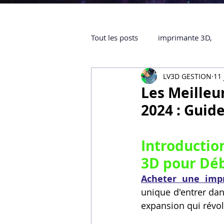
Tout les posts
imprimante 3D,
LV3D GESTION
11 
impression 3D à la demande
Les Meilleu
2024 : Guid
objet 3D
ARTILLERY 3D
Introducti
certifiée QUALIOPI
Refaire 
3D pour Déb
Acheter une imp
unique d'entrer dan
Creality Hi combo
Artillery
expansion qui révo