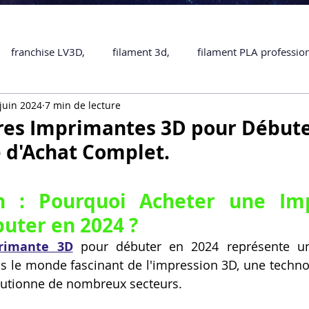
franchise LV3D,
filament 3d,
filament PLA professio
juin 2024
7 min de lecture
Accessoires
imprimante 3D professionelle
impriman
res Imprimantes 3D pour Début
e d'Achat Complet.
Formation impression 3D
SCANNER 3D
impression 
on : Pourquoi Acheter une Im
une piece en 3D
Formation 3D en ligne.
Formation 3D 
uter en 2024 ?
rimante 3D
 pour débuter en 2024 représente un
s le monde fascinant de l'impression 3D, une technol
 M1 Pro
Filament PLA
Service administratif en ligne
lutionne de nombreux secteurs. 