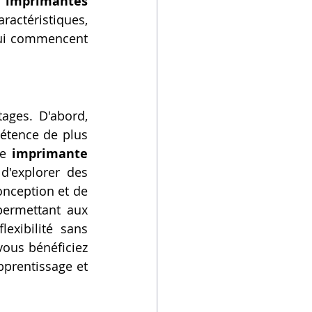
 
imprimantes 
actéristiques, 
qui commencent 
ges. D'abord, 
étence de plus 
e 
imprimante 
'explorer des 
nception et de 
permettant aux 
exibilité sans 
ous bénéficiez 
pprentissage et 