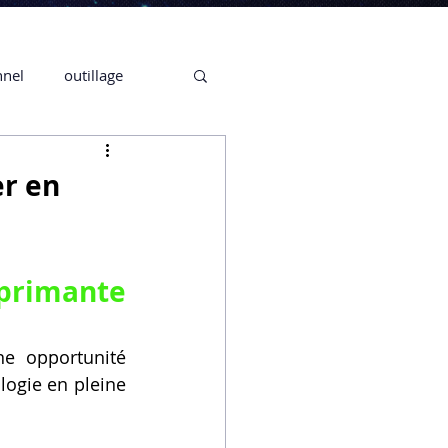
nnel
outillage
te 3D CREALITY
er en
3D
primante 
CPF
CREALITY,
e opportunité 
ogie en pleine 
Secrétaire en Ligne