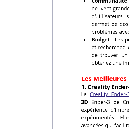
Communauté e
peuvent grandem
d'utilisateur
permet de pose
problèmes avec 
Budget :
 Les p
et recherchez l
de trouver un 
obtenez une im
Les Meilleures 
1. Creality Ender
La 
Creality Ender-
3D
 Ender-3 de Cre
expérience d'impre
expérimentés. Ell
avancées qui facilit