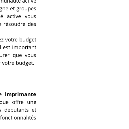
munauté active 
gne et groupes 
é active vous 
 résoudre des 
ez votre budget 
l est important 
urer que vous 
 votre budget.
e 
imprimante 
ue offre une 
s débutants et 
nctionnalités 