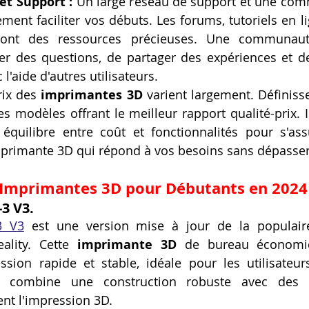
t Support :
 Un large réseau de support et une com
ent faciliter vos débuts. Les forums, tutoriels en li
s sont des ressources précieuses. Une communaut
r des questions, de partager des expériences et de
l'aide d'autres utilisateurs.
rix des 
imprimantes 3D
 varient largement. Définiss
es modèles offrant le meilleur rapport qualité-prix. I
équilibre entre coût et fonctionnalités pour s'ass
primante 3D qui répond à vos besoins sans dépasser
Imprimantes 3D
 pour Débutants en 2024
-3 V3.
3 V3
 est une version mise à jour de la populair
ality. Cette 
imprimante 3D
 de bureau économiq
ssion rapide et stable, idéale pour les utilisateur
e combine une construction robuste avec des fo
ent l'impression 3D.