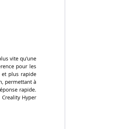
 La Ender-3 V3 peut imprimer 12 fois plus vite qu'une 
érence pour les 
et plus rapide 
n, permettant à 
éponse rapide. 
Creality Hyper 