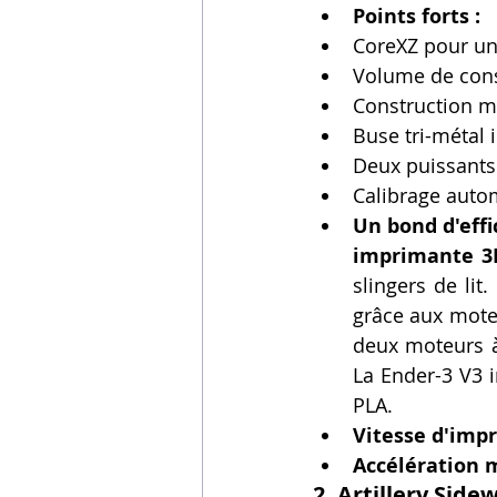
Points forts :
CoreXZ pour un
Volume de cons
Construction m
Buse tri-métal
Deux puissants
Calibrage auto
Un bond d'effi
imprimante 3
slingers de li
grâce aux moteu
deux moteurs à
La Ender-3 V3 
PLA.
Vitesse d'imp
Accélération 
2. Artillery Side