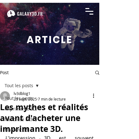
ARTICLE
Post
Tout les posts
lv3dblog1
Tout les posts
23 sept. 2025
7 min de lecture
Les mythes et réalités
imprimante 3D,
avant d'acheter une
franchise LV3D,
imprimante 3D.
filament 3d,
L'impression 3D est souvent 