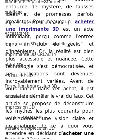
filament PLA professionnel
entourée de mystère, de fausses 
outillage
idées et de promesses parfois 
irréalistes. Pour beaucoup, 
acheter 
impression 3D à la demande
une imprimante 3D
 est un acte 
Accessoires
intimidant, perçu comme l'entrée 
dans un club de "geeks" et 
imprimante 3D professionelle
d'ingénieurs. Or, la réalité est bien 
imprimante 3D CREALITY
plus accessible et nuancée. Cette 
objet 3D
technologie s'est démocratisée, et 
ses applications sont devenues 
ARTILLERY 3D
incroyablement variées. Avant de 
Formation impression 3D
vous lancer dans cet achat, il est 
crucial de démêler le vrai du faux. Cet 
SCANNER 3D
article se propose de déconstruire 
impression 3D
les mythes les plus courants pour 
certifiée QUALIOPI
vous donner une vision claire et 
pragmatique de ce à quoi vous 
Refaire une piece en 3D
attendre en décidant d'
acheter une 
Formation 3D en ligne.