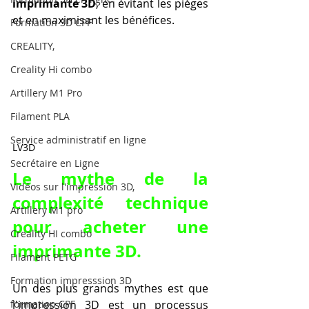
imprimante 3D
, en évitant les pièges 
et en maximisant les bénéfices.
Formation 3D CPF
CREALITY,
Creality Hi combo
Artillery M1 Pro
Filament PLA
Service administratif en ligne
LV3D
Secrétaire en Ligne
Le mythe de la 
Vidéos sur l'impression 3D,
complexité technique 
Artillery M1 pro
pour acheter une 
Creality HI combo
imprimante 3D.
Filament PETG
Formation impresssion 3D
Un des plus grands mythes est que 
l'impression 3D est un processus 
formation CPF