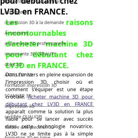
pour débutant chez
filament PLA professionnel
LV3D en FRANCE.
outillage
Les raisons 
impression 3D à la demande
incontournables 
Accessoires
d’acheter machine 3D 
imprimante 3D professionelle
pour débutant chez 
imprimante 3D CREALITY
LV3D en FRANCE.
objet 3D
Dans l’univers en pleine expansion de 
ARTILLERY 3D
l’impression 3D, choisir où et 
Formation impression 3D
comment s’équiper est une étape 
SCANNER 3D
cruciale. 
Acheter machine 3D pour 
débutant chez LV3D en FRANCE 
impression 3D
apparaît comme la solution la plus 
certifiée QUALIOPI
fiable pour se lancer avec succès 
dans cette technologie novatrice. 
Refaire une piece en 3D
LV3D ne se limite pas à la simple 
Formation 3D en ligne.