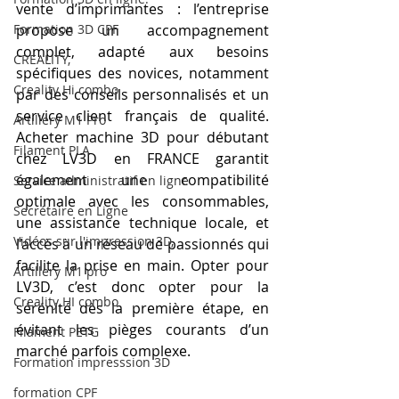
vente d’imprimantes : l’entreprise 
Formation 3D CPF
propose un accompagnement 
complet, adapté aux besoins 
CREALITY,
spécifiques des novices, notamment 
Creality Hi combo
par des conseils personnalisés et un 
service client français de qualité. 
Artillery M1 Pro
Acheter machine 3D pour débutant 
Filament PLA
chez LV3D en FRANCE garantit 
également une compatibilité 
Service administratif en ligne
optimale avec les consommables, 
Secrétaire en Ligne
une assistance technique locale, et 
Vidéos sur l'impression 3D,
l’accès à un réseau de passionnés qui 
facilite la prise en main. Opter pour 
Artillery M1 pro
LV3D, c’est donc opter pour la 
Creality HI combo
sérénité dès la première étape, en 
évitant les pièges courants d’un 
Filament PETG
marché parfois complexe.
Formation impresssion 3D
formation CPF