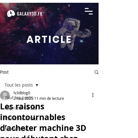
ARTICLE
Post
Tout les posts
lv3dblog0
Tout les posts
2 nov. 2025
11 min de lecture
Les raisons
imprimante 3D,
incontournables
franchise LV3D,
d’acheter machine 3D
filament 3d,