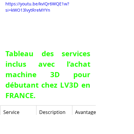
https://youtu.be/kvIQr6WQE1w?
si=kWO13lvytRreMYYn
Tableau des services 
inclus avec l’achat 
machine 3D pour 
débutant chez LV3D en 
FRANCE.
Service 
Description 
Avantage 
inclus
détaillée
pour le 
débutant