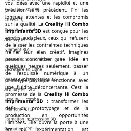
vos idées avec une rapidité et une 
Formation 3D CPF
précision sans précédent. Fini les 
longues attentes et les compromis 
CREALITY,
sur la qualité. La 
Creality Hi Combo 
Creality Hi combo
Imprimante 3D
 est conçue pour les 
esprits audacieux, ceux qui refusent 
Artillery M1 Pro
de laisser les contraintes techniques 
Filament PLA
freiner leur élan créatif. Imaginez 
pouvoir concrétiser une idée en 
Service administratif en ligne
quelques heures seulement, passer 
Secrétaire en Ligne
de l'esquisse numérique à un 
Vidéos sur l'impression 3D,
prototype physique fonctionnel avec 
une fluidité déconcertante. C'est la 
Artillery M1 pro
promesse de la 
Creality Hi Combo 
Creality HI combo
Imprimante 3D
 : transformer les 
défis du prototypage et de la 
Filament PETG
production en opportunités 
Formation impresssion 3D
illimitées. Elle ouvre la porte à une 
formation CPF
ère où l'expérimentation est 