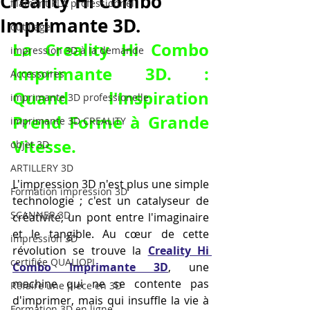
Creality Hi Combo
filament PLA professionnel
Imprimante 3D.
outillage
La 
Creality Hi Combo 
impression 3D à la demande
Imprimante 3D
. : 
Accessoires
Quand l'Inspiration 
imprimante 3D professionelle
Prend Forme à Grande 
imprimante 3D CREALITY
Vitesse.
objet 3D
ARTILLERY 3D
L'impression 3D n'est plus une simple 
Formation impression 3D
technologie ; c'est un catalyseur de 
SCANNER 3D
créativité, un pont entre l'imaginaire 
et le tangible. Au cœur de cette 
impression 3D
révolution se trouve la 
Creality Hi 
certifiée QUALIOPI
Combo Imprimante 3D
, une 
machine qui ne se contente pas 
Refaire une piece en 3D
d'imprimer, mais qui insuffle la vie à 
Formation 3D en ligne.