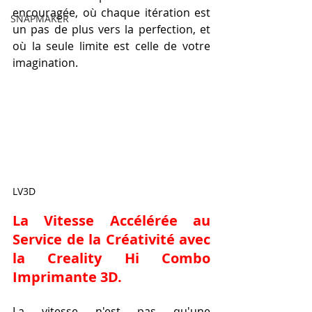
encouragée, où chaque itération est 
SNAPMAKER
un pas de plus vers la perfection, et 
où la seule limite est celle de votre 
imagination.
LV3D
La Vitesse Accélérée au 
Service de la Créativité avec 
la 
Creality Hi Combo 
Imprimante 3D
.
La vitesse n'est pas qu'une 