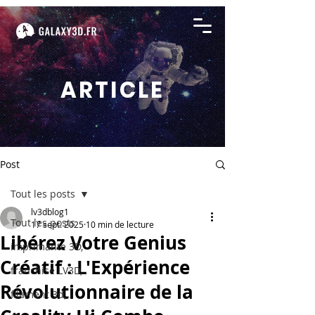
ARTICLE
Post
Tout les posts
lv3dblog1
Tout les posts
17 sept. 2025
10 min de lecture
Libérez Votre Genius
imprimante 3D,
Créatif : L'Expérience
franchise LV3D,
Révolutionnaire de la
filament 3d,