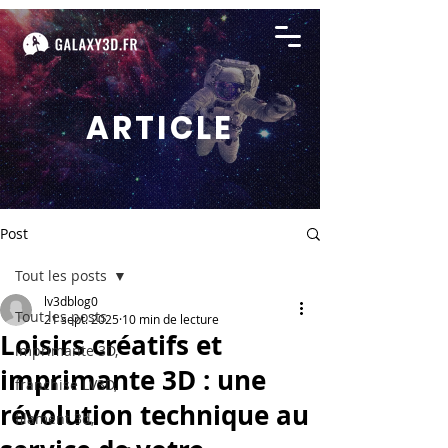
ARTICLE
Post
Tout les posts
lv3dblog0
Tout les posts
21 sept. 2025
10 min de lecture
Loisirs créatifs et
imprimante 3D,
imprimante 3D : une
franchise LV3D,
révolution technique au
filament 3d,