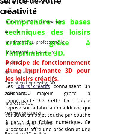
service de votre
filament PLA professionnel
créativité
outillage
Comprendre les bases 
impression 3D à la demande
techniques des loisirs 
Accessoires
créatifs grâce à 
imprimante 3D professionelle
l’imprimante 3D.
imprimante 3D CREALITY
Principe de fonctionnement 
objet 3D
d’une imprimante 3D pour 
ARTILLERY 3D
les loisirs créatifs.
Formation impression 3D
Les 
loisirs créatifs
 connaissent un 
SCANNER 3D
tournant majeur grâce à 
l’imprimante 3D. Cette technologie 
impression 3D
repose sur la fabrication additive, qui 
certifiée QUALIOPI
construit un objet couche par couche 
à partir d’un fichier numérique. Ce 
Refaire une piece en 3D
processus offre une précision et une 
Formation 3D en ligne.