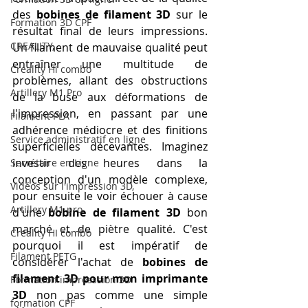
des 
bobines de filament 3D
 sur le 
Formation 3D CPF
résultat final de leurs impressions. 
CREALITY,
Un filament de mauvaise qualité peut 
entraîner une multitude de 
Creality Hi combo
problèmes, allant des obstructions 
Artillery M1 Pro
de la buse aux déformations de 
l'impression, en passant par une 
Filament PLA
adhérence médiocre et des finitions 
Service administratif en ligne
superficielles décevantes. Imaginez 
investir des heures dans la 
Secrétaire en Ligne
conception d'un modèle complexe, 
Vidéos sur l'impression 3D,
pour ensuite le voir échouer à cause 
Artillery M1 pro
d'une 
bobine de filament 3D
 bon 
marché et de piètre qualité. C'est 
Creality HI combo
pourquoi il est impératif de 
Filament PETG
considérer l'achat de 
bobines de 
filament 3D pour mon imprimante 
Formation impresssion 3D
3D
 non pas comme une simple 
formation CPF