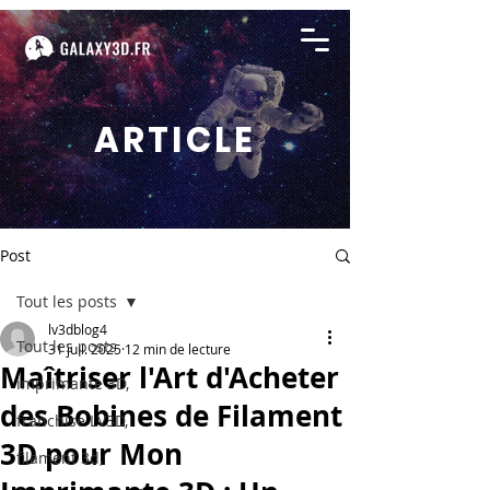
ARTICLE
Post
Tout les posts
lv3dblog4
Tout les posts
31 juil. 2025
12 min de lecture
Maîtriser l'Art d'Acheter
imprimante 3D,
des Bobines de Filament
franchise LV3D,
3D pour Mon
filament 3d,