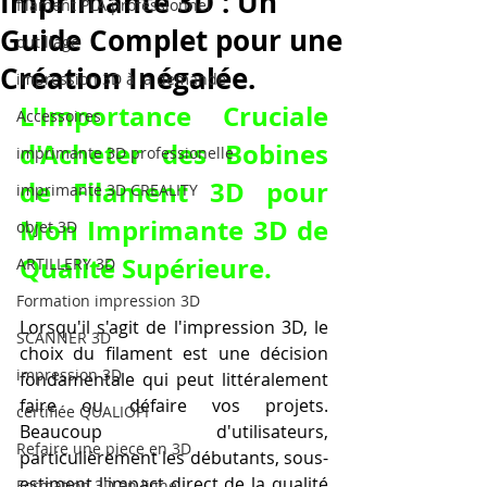
Imprimante 3D : Un
filament PLA professionnel
Guide Complet pour une
outillage
Création Inégalée.
impression 3D à la demande
L'Importance Cruciale 
Accessoires
d'
Acheter des Bobines 
imprimante 3D professionelle
de Filament 3D pour 
imprimante 3D CREALITY
Mon Imprimante 3D
 de 
objet 3D
Qualité Supérieure.
ARTILLERY 3D
Formation impression 3D
Lorsqu'il s'agit de l'impression 3D, le 
SCANNER 3D
choix du filament est une décision 
impression 3D
fondamentale qui peut littéralement 
faire ou défaire vos projets. 
certifiée QUALIOPI
Beaucoup d'utilisateurs, 
Refaire une piece en 3D
particulièrement les débutants, sous-
estiment l'impact direct de la qualité 
Formation 3D en ligne.