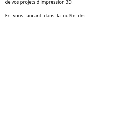
de vos projets d'impression 3D.
En vous lançant dans la quête des 
meilleurs 
filaments 3D
 pour votre 
imprimante, vous vous engagez non 
seulement dans une aventure 
technique, mais aussi dans un 
voyage créatif. Ce voyage vous invite 
à tester, à expérimenter et à 
repousser les limites de ce qui est 
réalisable, vous permettant de 
choisir le matériau qui non 
seulement correspond à vos besoins 
techniques mais qui ouvre également 
le champ des possibles pour vos 
créations.
L'avènement de l'impression 3D est 
une révolution qui continue de 