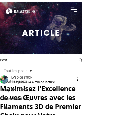
ARTICLE
Post
Tout les posts
LV3D GESTION
Tout les posts
12 mars 2024
4 min de lecture
Maximisez l'Excellence
imprimante 3D,
de vos Œuvres avec les
franchise LV3D,
Filaments 3D de Premier
filament 3d,