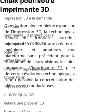
Choix pour Votre
filament PLA professionnel
Imprimante 3D
outillage
impression 3D à la demande
Dans le domaine en pleine expansion 
Accessoires
de l'impression 3D, la technologie a 
imprimante 3D professionelle
franchi des frontières autrefois 
inimaginables, offrant aux créateurs, 
imprimante 3D CREALITY
ingénieurs et amateurs une 
objet 3D
plateforme sans précédent pour la 
ARTILLERY 3D
réalisation de leurs visions les plus 
innovantes. L'
imprimante 3D
, pilier 
Formation impression 3D
de cette révolution technologique, a 
SCANNER 3D
rendu possible la concrétisation des 
idées les plus audacieuses. 
impression 3D
certifiée QUALIOPI
Refaire une piece en 3D
Formation 3D en ligne.