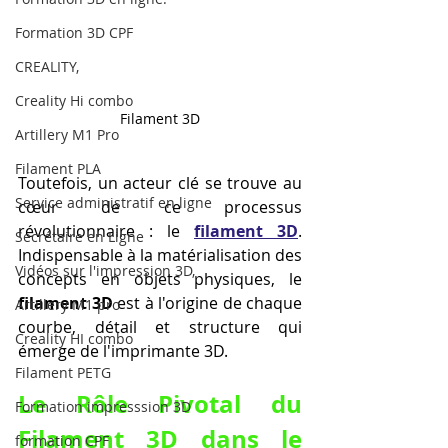
Formation 3D CPF
CREALITY,
Creality Hi combo
Filament 3D
Artillery M1 Pro
Filament PLA
Toutefois, un acteur clé se trouve au 
Service administratif en ligne
cœur de ce processus 
révolutionnaire : le 
filament 3D
. 
Secrétaire en Ligne
Indispensable à la matérialisation des 
Vidéos sur l'impression 3D,
concepts en objets physiques, le 
filament 3D
 est à l'origine de chaque 
Artillery M1 pro
courbe, détail et structure qui 
Creality HI combo
émerge de l'imprimante 3D.
Filament PETG
Le Rôle Pivotal du 
Formation impresssion 3D
Filament 3D dans le 
formation CPF