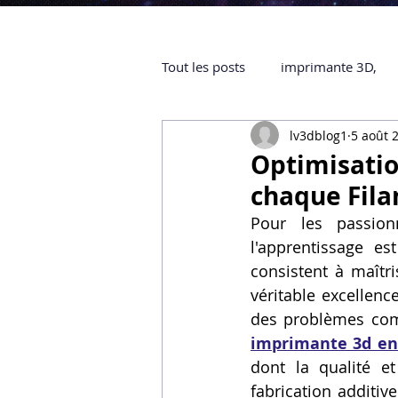
Tout les posts
imprimante 3D,
lv3dblog1
5 août 
impression 3D à la demande
Optimisatio
chaque Fila
objet 3D
ARTILLERY 3D
Pour les passion
l'apprentissage es
consistent à maîtri
certifiée QUALIOPI
Refaire 
véritable excellenc
des problèmes comp
imprimante 3d en
Creality Hi combo
Artillery
dont la qualité et
fabrication additiv