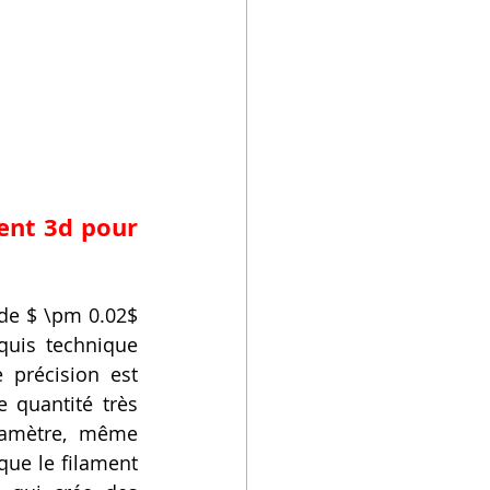
ent 3d pour 
de $ \pm 0.02$ 
uis technique 
 précision est 
 quantité très 
iamètre, même 
ue le filament 