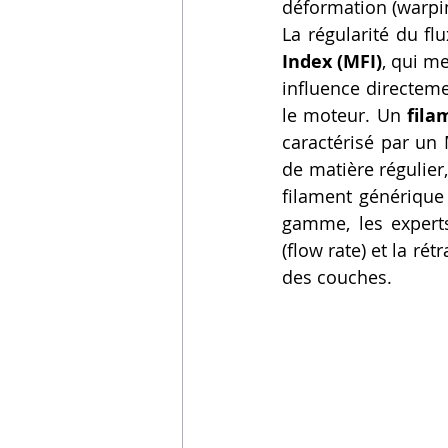
déformation (warpin
La régularité du fl
Index (MFI)
, qui m
influence directemen
le moteur. Un 
fila
caractérisé par un 
de matière régulie
filament générique 
gamme, les experts
(flow rate) et la rét
des couches.