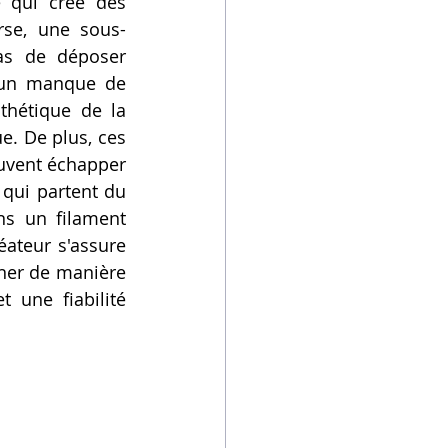
 qui crée des 
rse, une sous-
as de déposer 
 un manque de 
hétique de la 
. De plus, ces 
uvent échapper 
qui partent du 
s un filament 
ateur s'assure 
ner de manière 
 une fiabilité 