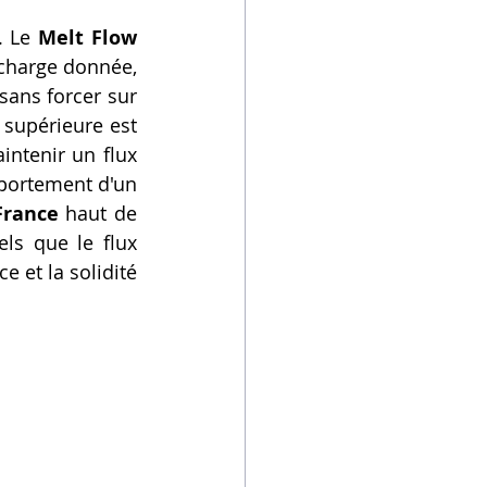
. Le 
Melt Flow 
charge donnée, 
sans forcer sur 
 supérieure est 
ntenir un flux 
portement d'un 
France
 haut de 
ls que le flux 
e et la solidité 