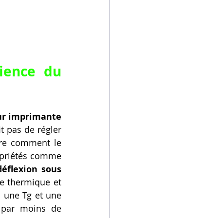
Au-delà des Paramètres de Base : La Science du 
ur imprimante 
t pas de régler 
re comment le 
opriétés comme 
éflexion sous 
e thermique et 
 une Tg et une 
 par moins de 