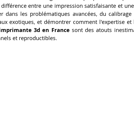
 différence entre une impression satisfaisante et une 
Artillery M1 pro
Creality HI combo
Filament PETG
r dans les problématiques avancées, du calibrage m
 imprimante 3d en France
 sont des atouts inestim
formation CPF
nnels et reproductibles.