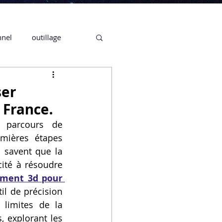
nnel
outillage
te 3D CREALITY
ser
 France.
3D
 parcours de 
mières étapes 
 savent que la 
CPF
CREALITY,
ité à résoudre 
ament 3d pour 
il de précision 
Secrétaire en Ligne
limites de la 
, explorant les 