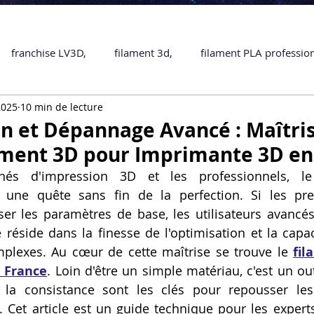
franchise LV3D,
filament 3d,
filament PLA professio
2025
10 min de lecture
Accessoires
imprimante 3D professionelle
impriman
n et Dépannage Avancé : Maîtri
ment 3D pour Imprimante 3D en
Formation impression 3D
SCANNER 3D
impression 
nés d'impression 3D et les professionnels, le
t une quête sans fin de la perfection. Si les pre
ser les paramètres de base, les utilisateurs avancés
une piece en 3D
Formation 3D en ligne.
Formation 3D 
e réside dans la finesse de l'optimisation et la capac
lexes. Au cœur de cette maîtrise se trouve le 
fil
 France
. Loin d'être un simple matériau, c'est un out
 M1 Pro
Filament PLA
Service administratif en ligne
 la consistance sont les clés pour repousser les 
e. Cet article est un guide technique pour les experts