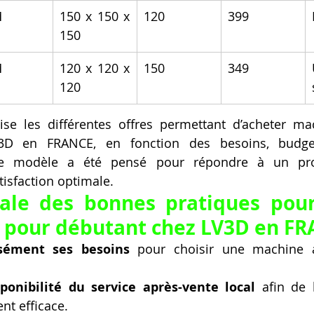
M
150 x 150 x 
120
399
150
M
120 x 120 x 
150
349
120
ise les différentes offres permettant d’acheter ma
3D en FRANCE, en fonction des besoins, budget
ue modèle a été pensé pour répondre à un profi
tisfaction optimale.
nale des bonnes pratiques pour
 pour débutant chez LV3D en FR
isément ses besoins
 pour choisir une machine a
sponibilité du service après-vente local
 afin de b
t efficace.