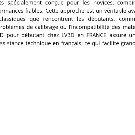
 spécialement conçue pour les novices, combina
Artillery M1 pro
Creality HI combo
Filament PETG
formances fiables. Cette approche est un véritable ava
 classiques que rencontrent les débutants, comme 
roblèmes de calibrage ou l’incompatibilité des matér
formation CPF
D pour débutant chez LV3D en FRANCE assure un s
ssistance technique en français, ce qui facilite grand