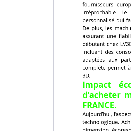
fournisseurs europ
irréprochable. Le
personnalisé qui fa
De plus, les machi
assurant une fiabi
débutant chez LV3D
incluant des conso
adaptées aux parti
complète permet à L
3D.
Impact éco
d’acheter 
FRANCE.
Aujourd’hui, l’aspe
technologique. Ac
dimension écoresp