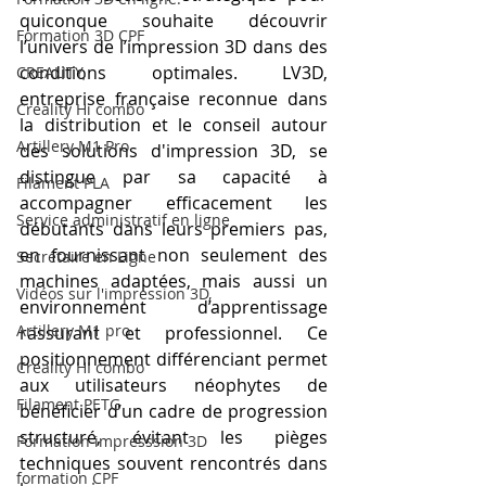
quiconque souhaite découvrir 
Formation 3D CPF
l’univers de l’impression 3D dans des 
conditions optimales. LV3D, 
CREALITY,
entreprise française reconnue dans 
Creality Hi combo
la distribution et le conseil autour 
Artillery M1 Pro
des solutions d'impression 3D, se 
distingue par sa capacité à 
Filament PLA
accompagner efficacement les 
Service administratif en ligne
débutants dans leurs premiers pas, 
en fournissant non seulement des 
Secrétaire en Ligne
machines adaptées, mais aussi un 
Vidéos sur l'impression 3D,
environnement d’apprentissage 
Artillery M1 pro
rassurant et professionnel. Ce 
positionnement différenciant permet 
Creality HI combo
aux utilisateurs néophytes de 
Filament PETG
bénéficier d’un cadre de progression 
structuré, évitant les pièges 
Formation impresssion 3D
techniques souvent rencontrés dans 
formation CPF