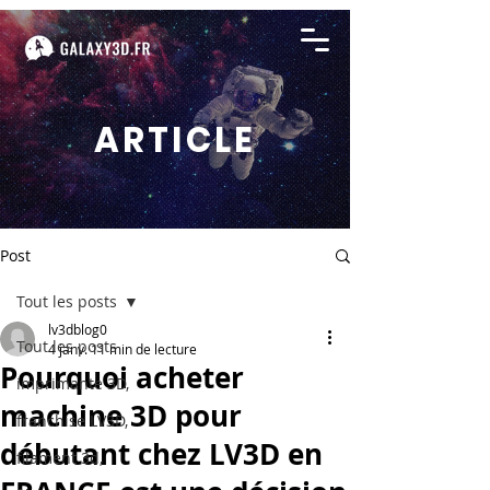
ARTICLE
Post
Tout les posts
lv3dblog0
Tout les posts
4 janv.
11 min de lecture
Pourquoi acheter
imprimante 3D,
machine 3D pour
franchise LV3D,
débutant chez LV3D en
filament 3d,