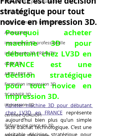
FRANCE est une décision
filament PLA professionnel
stratégique pour tout
outillage
novice en impression 3D.
impression 3D à la demande
Pourquoi acheter 
Accessoires
machine 3D pour 
imprimante 3D professionelle
débutant chez LV3D en 
imprimante 3D CREALITY
FRANCE est une 
objet 3D
décision stratégique 
ARTILLERY 3D
pour tout novice en 
Formation impression 3D
impression 3D.
SCANNER 3D
impression 3D
Acheter machine 3D pour débutant 
chez LV3D en FRANCE
 représente 
certifiée QUALIOPI
aujourd’hui bien plus qu’un simple 
Refaire une piece en 3D
acte d’achat technologique. C’est une 
véritable décision stratégique pour 
Formation 3D en ligne.