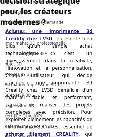
décision stratégique
filament PLA professionnel
pour les créateurs
outillage
modernes ?
impression 3D à la demande
Acheter une imprimante 3d 
Accessoires
Creality chez LV3D
 représente bien 
imprimante 3D professionelle
plus qu’un simple achat 
technologique : c’est un 
imprimante 3D CREALITY
investissement dans la créativité, 
objet 3D
l’innovation et la personnalisation. 
ARTILLERY 3D
Chaque utilisateur qui décide 
d’acquérir une imprimante 3d 
Formation impression 3D
Creality chez LV3D bénéficie d’un 
SCANNER 3D
matériel fiable et performant, 
capable de réaliser des projets 
impression 3D
complexes avec précision. Pour 
certifiée QUALIOPI
exploiter pleinement les capacités de 
Refaire une piece en 3D
l’imprimante 3D, il est essentiel de 
acheter filament CREALITY
, qui 
Formation 3D en ligne.