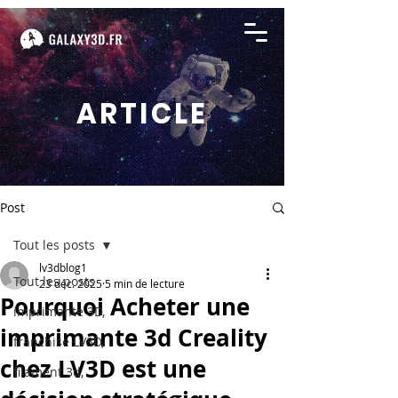
ARTICLE
Post
Tout les posts
lv3dblog1
Tout les posts
23 déc. 2025
5 min de lecture
Pourquoi Acheter une
imprimante 3D,
imprimante 3d Creality
franchise LV3D,
chez LV3D est une
filament 3d,