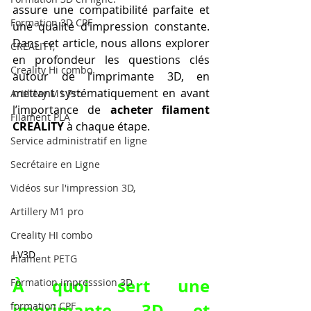
assure une compatibilité parfaite et 
Formation 3D CPF
une qualité d’impression constante. 
Dans cet article, nous allons explorer 
CREALITY,
en profondeur les questions clés 
Creality Hi combo
autour de l’imprimante 3D, en 
mettant systématiquement en avant 
Artillery M1 Pro
l’importance de 
acheter filament 
Filament PLA
CREALITY
 à chaque étape.
Service administratif en ligne
Secrétaire en Ligne
Vidéos sur l'impression 3D,
Artillery M1 pro
Creality HI combo
LV3D
Filament PETG
À quoi sert une 
Formation impresssion 3D
imprimante 3D et 
formation CPF