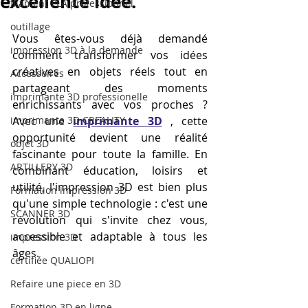
excellente idée.
filament PLA professionnel
outillage
Vous êtes-vous déjà demandé 
impression 3D à la demande
comment transformer vos idées 
créatives en objets réels tout en 
Accessoires
partageant des moments 
imprimante 3D professionelle
enrichissants avec vos proches ? 
imprimante 3D CREALITY
Avec une 
imprimante 3D
 , cette 
opportunité devient une réalité 
objet 3D
fascinante pour toute la famille. En 
ARTILLERY 3D
combinant éducation, loisirs et 
utilité, l'impression 3D est bien plus 
Formation impression 3D
qu'une simple technologie : c'est une 
SCANNER 3D
révolution qui s'invite chez vous, 
accessible et adaptable à tous les 
impression 3D
âges.
certifiée QUALIOPI
Refaire une piece en 3D
Formation 3D en ligne.