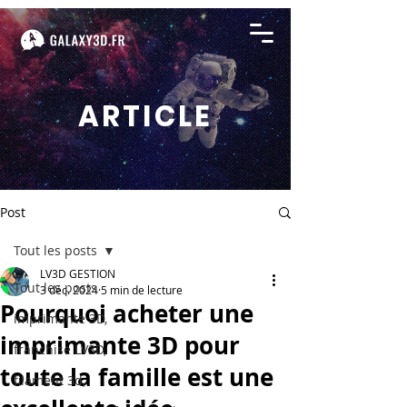
ARTICLE
Post
Tout les posts
LV3D GESTION
Tout les posts
3 déc. 2024
5 min de lecture
Pourquoi acheter une
imprimante 3D,
imprimante 3D pour
franchise LV3D,
toute la famille est une
filament 3d,