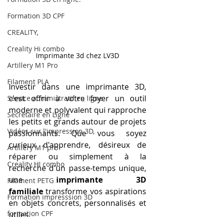
Formation 3D CPF
CREALITY,
Creality Hi combo
Imprimante 3d chez LV3D
Artillery M1 Pro
Filament PLA
Investir dans une imprimante 3D, 
c'est offrir à votre foyer un outil 
Service administratif en ligne
moderne et polyvalent qui rapproche 
Secrétaire en Ligne
les petits et grands autour de projets 
Vidéos sur l'impression 3D,
passionnants. Que vous soyez 
curieux d'apprendre, désireux de 
Artillery M1 pro
réparer ou simplement à la 
Creality HI combo
recherche d'un passe-temps unique, 
une 
imprimante 3D 
Filament PETG
familiale
 transforme vos aspirations 
Formation impresssion 3D
en objets concrets, personnalisés et 
formation CPF
utiles.