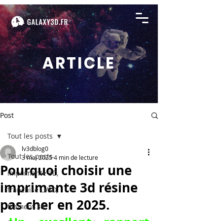
ARTICLE
Post
Tout les posts
lv3dblog0
Tout les posts
3 mai 2025
4 min de lecture
Pourquoi choisir une
imprimante 3D,
imprimante 3d résine
franchise LV3D,
pas cher en 2025.
filament 3d,