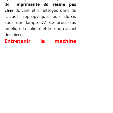
de l’
imprimante 3d résine pas 
cher
 doivent être nettoyés dans de 
l'alcool isopropylique, puis durcis 
sous une lampe UV. Ce processus 
améliore la solidité et le rendu visuel 
des pièces.
Entretenir la machine 
régulièrement.
Pour prolonger la durée de vie de 
votre 
imprimante 3d résine pas 
cher
, il est conseillé de vérifier le 
niveau du plateau, la tension du film 
FEP et de nettoyer les résidus de 
résine après chaque utilisation.
Conclusion : l’avenir 
appartient à 
l’
imprimante 3d résine 