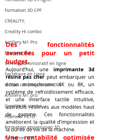
Formation 3D CPF
CREALITY,
Creality Hi combo
Artillery M1 Pro
Des fonctionnalités 
avancées pour un petit 
Filament PLA
budget.
Service administratif en ligne
Aujourd’hui, une 
imprimante 3d 
Secrétaire en Ligne
résine pas cher
 peut embarquer un 
écran monochrome 4K ou 8K, un 
Vidéos sur l'impression 3D,
système de refroidissement efficace, 
Artillery M1 pro
et une interface tactile intuitive, 
Creality HI combo
autrefois réservés aux modèles haut 
de gamme. Ces fonctionnalités 
Filament PETG
améliorent la qualité d’impression et 
Formation impresssion 3D
la durée de vie de la machine.
Une rentabilité optimisée 
formation CPF