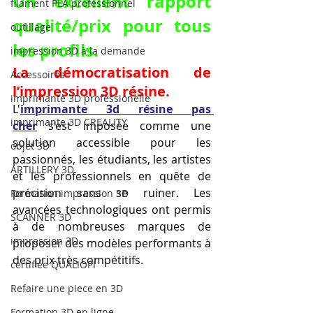
Un excellent rapport 
filament PLA professionnel
qualité/prix pour tous 
outillage
les profils.
impression 3D à la demande
La démocratisation de 
Accessoires
l’impression 3D résine.
imprimante 3D professionelle
L'
imprimante 3d résine pas 
imprimante 3D CREALITY
cher
 s’est imposée comme une 
solution accessible pour les 
objet 3D
passionnés, les étudiants, les artistes 
ARTILLERY 3D
et les professionnels en quête de 
précision sans se ruiner. Les 
Formation impression 3D
avancées technologiques ont permis 
SCANNER 3D
à de nombreuses marques de 
impression 3D
proposer des modèles performants à 
des prix très compétitifs.
certifiée QUALIOPI
Refaire une piece en 3D
Formation 3D en ligne.