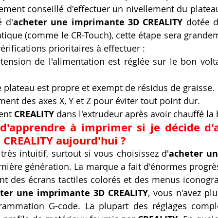
vivement conseillé d'effectuer un nivellement du platea
é d'
acheter une imprimante 3D CREALITY
 dotée d
ique (comme le CR-Touch), cette étape sera grandeme
érifications prioritaires à effectuer :
 tension de l'alimentation est réglée sur le bon volt
e plateau est propre et exempt de résidus de graisse.
ement des axes X, Y et Z pour éviter tout point dur.
ent 
CREALITY
 dans l'extrudeur après avoir chauffé la
e d'apprendre à imprimer si je décide d'
CREALITY aujourd'hui ?
très intuitif, surtout si vous choisissez d'
acheter un
rnière génération. La marque a fait d'énormes progrès 
ant des écrans tactiles colorés et des menus iconograp
ter une imprimante 3D CREALITY
, vous n'avez plu
rammation G-code. La plupart des réglages compl