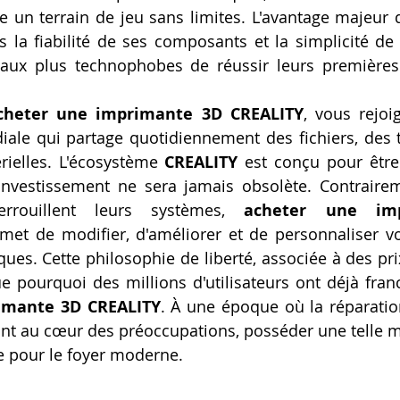
e un terrain de jeu sans limites. L'avantage majeur d
Artillery M1 pro
Creality HI combo
Filament PETG
la fiabilité de ses composants et la simplicité de 
ux plus technophobes de réussir leurs premières
formation CPF
cheter une imprimante 3D CREALITY
, vous rejoi
e qui partage quotidiennement des fichiers, des tu
rielles. L'écosystème 
CREALITY
 est conçu pour être 
 investissement ne sera jamais obsolète. Contrairem
errouillent leurs systèmes, 
acheter une imp
met de modifier, d'améliorer et de personnaliser vot
ques. Cette philosophie de liberté, associée à des pr
imante 3D CREALITY
. À une époque où la réparation
nt au cœur des préoccupations, posséder une telle m
e pour le foyer moderne.