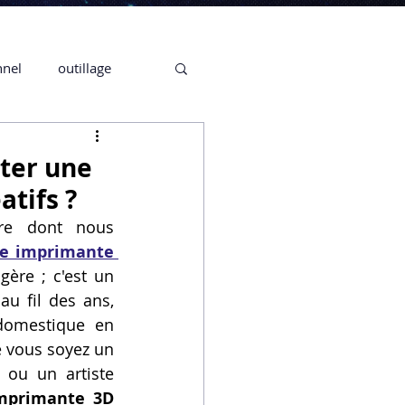
nnel
outillage
te 3D CREALITY
eter une
atifs ?
3D
re dont nous 
e imprimante 
ère ; c'est un 
CPF
CREALITY,
au fil des ans, 
domestique en 
 vous soyez un 
Secrétaire en Ligne
ou un artiste 
mprimante 3D 