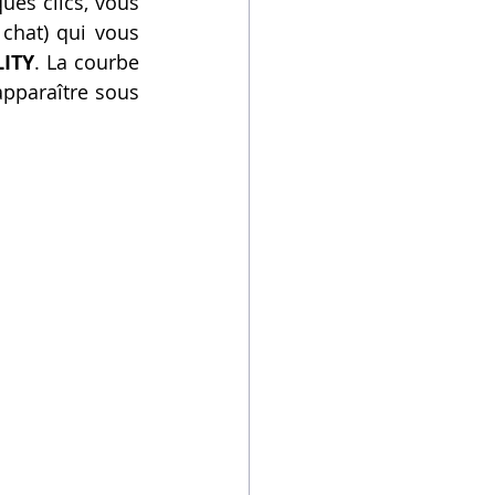
ues clics, vous 
chat) qui vous 
LITY
. La courbe 
apparaître sous 