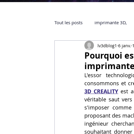
Tout les posts
imprimante 3D,
lv3dblog1
6 janv.
impression 3D à la demande
Pourquoi es
imprimante 
objet 3D
ARTILLERY 3D
L'essor technolo
consommons et créo
3D CREALITY
 est 
certifiée QUALIOPI
Refaire 
véritable saut ver
s'imposer comme l
proposant des machi
Creality Hi combo
Artillery
ingénieur chercha
souhaitant donner