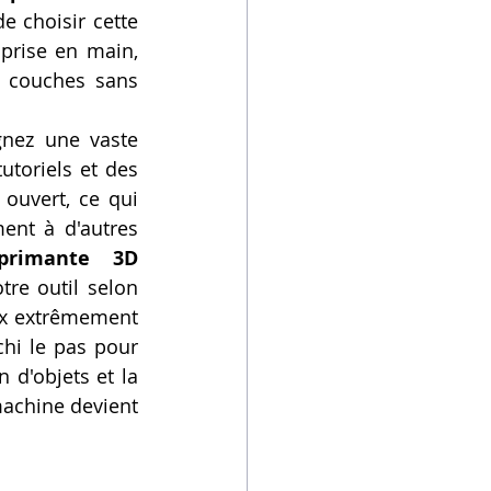
e choisir cette 
prise en main, 
 couches sans 
gnez une vaste 
toriels et des 
ouvert, ce qui 
ent à d'autres 
rimante 3D 
re outil selon 
ix extrêmement 
compétitifs, explique pourquoi des millions d'utilisateurs ont déjà franchi le pas pour 
 d'objets et la 
achine devient 