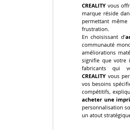
CREALITY
 vous offr
Vidéos sur l'impression 3D,
marque réside dans 
permettant même a
frustration.
Formation impresssion 3D
En choisissant d'
a
communauté mondial
améliorations maté
signifie que votre
fabricants qui v
CREALITY
 vous per
vos besoins spécifi
acheter une impr
personnalisation so
un atout stratégiqu