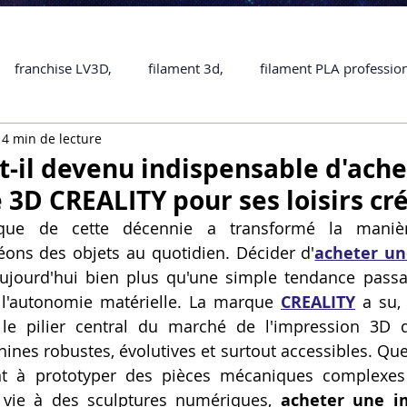
franchise LV3D,
filament 3d,
filament PLA professio
14 min de lecture
Accessoires
imprimante 3D professionelle
impriman
t-il devenu indispensable d'ach
3D CREALITY pour ses loisirs cré
Formation impression 3D
SCANNER 3D
impression 
gique de cette décennie a transformé la maniè
ns des objets au quotidien. Décider d'
acheter un
aujourd'hui bien plus qu'une simple tendance passag
une piece en 3D
Formation 3D en ligne.
Formation 3D 
s l'autonomie matérielle. La marque 
CREALITY
 a su, 
e pilier central du marché de l'impression 3D 
nes robustes, évolutives et surtout accessibles. Que
 M1 Pro
Filament PLA
Service administratif en ligne
nt à prototyper des pièces mécaniques complexes 
 vie à des sculptures numériques, 
acheter une i