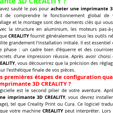
ante 3D CREALITY ?
avez sauté le pas pour 
acheter une imprimante 3
t de comprendre le fonctionnement global de vo
allage et le montage sont des moments clés qui vous
avec la structure en aluminium, les moteurs pas-à-
que 
CREALITY
 fournit généralement tous les outils n
ilite grandement l'installation initiale. Il est essentie
e phase : un cadre bien d'équerre et des courroies
crets d'une impression réussie. Après avoir choisi 
EALITY
, vous découvrirez que la précision des régla
ur l'esthétique finale de vos pièces.
es premières étapes de configuration qua
imprimante 3D CREALITY ?
gicielle est le second pilier de votre aventure. Après
une imprimante 3D CREALITY
, vous devrez installer
age), tel que Creality Print ou Cura. Ce logiciel trad
 que votre machine 
CREALITY
 peut interpréter. Lors