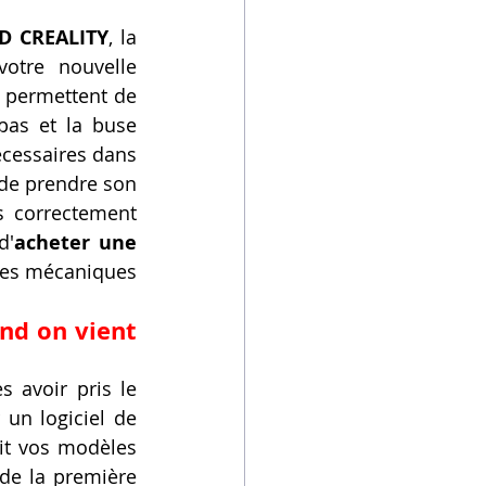
D CREALITY
, la 
tre nouvelle 
 permettent de 
pas et la buse 
écessaires dans 
l de prendre son 
 correctement 
d'
acheter une 
ges mécaniques 
nd on vient 
 avoir pris le 
 un logiciel de 
uit vos modèles 
 de la première 