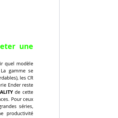
eter une 
ir quel modèle 
 La gamme se 
dables), les CR 
rie Ender reste 
ALITY
 de cette 
ces. Pour ceux 
qui ont des besoins plus industriels ou qui souhaitent produire de grandes séries, 
 productivité 