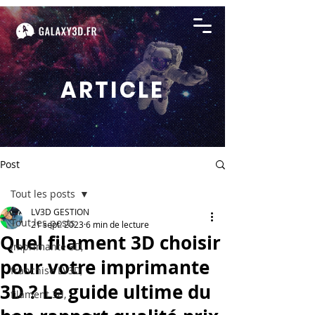
ARTICLE
Post
Tout les posts
LV3D GESTION
Tout les posts
21 sept. 2023
6 min de lecture
Quel filament 3D choisir
imprimante 3D,
pour votre imprimante
franchise LV3D,
3D ? Le guide ultime du
filament 3d,