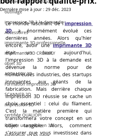
bon rapport qualité-prix.
filament PLA professionnel
Dernière mise à jour :
29 déc. 2023
outillage
impression 3D à la demande
Le monde fascinant de l'
impression 
3D
 a énormément évolué ces 
Accessoires
dernières années. Alors qu'hier 
imprimante 3D professionelle
encore, avoir une 
imprimante 3D
était un luxe, aujourd'hui, 
imprimante 3D CREALITY
l'impression 3D à la demande est 
objet 3D
devenue la norme pour de 
ARTILLERY 3D
nombreuses industries, des startups 
innovantes aux géants de la 
Formation impression 3D
fabrication. Mais derrière chaque 
SCANNER 3D
impression 3D réussie se cache un 
choix essentiel : celui du filament. 
impression 3D
C'est la matière première qui 
certifiée QUALIOPI
transformera votre concept en un 
objet tangible. Alors, comment 
Refaire une piece en 3D
s'assurer que vous investissez dans 
Formation 3D en ligne.