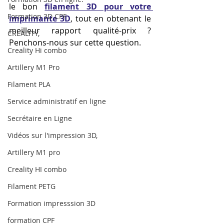
le bon 
filament 3D pour votre 
Formation 3D CPF
imprimante 3D
, tout en obtenant le 
meilleur rapport qualité-prix ? 
CREALITY,
Penchons-nous sur cette question.
Creality Hi combo
Artillery M1 Pro
Filament PLA
Service administratif en ligne
Secrétaire en Ligne
Vidéos sur l'impression 3D,
Artillery M1 pro
Creality HI combo
Filament PETG
Formation impresssion 3D
formation CPF