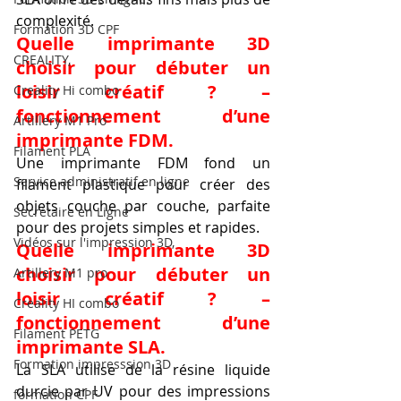
complexité.
Formation 3D CPF
Quelle imprimante 3D 
CREALITY,
choisir pour débuter un 
loisir créatif ? – 
Creality Hi combo
fonctionnement d’une 
Artillery M1 Pro
imprimante FDM.
Filament PLA
Une imprimante FDM fond un 
Service administratif en ligne
filament plastique pour créer des 
objets couche par couche, parfaite 
Secrétaire en Ligne
pour des projets simples et rapides.
Vidéos sur l'impression 3D,
Quelle imprimante 3D 
choisir pour débuter un 
Artillery M1 pro
loisir créatif ? – 
Creality HI combo
fonctionnement d’une 
Filament PETG
imprimante SLA.
Formation impresssion 3D
La SLA utilise de la résine liquide 
durcie par UV pour des impressions 
formation CPF