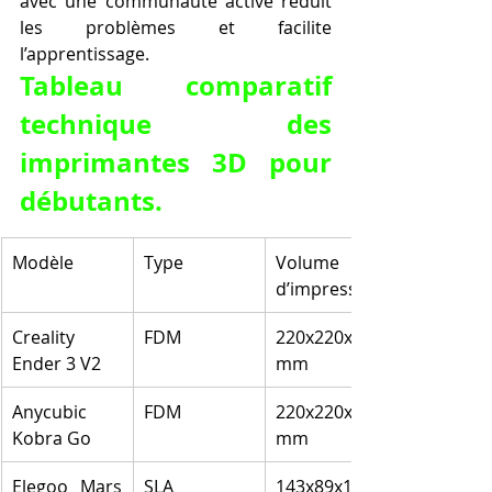
avec une communauté active réduit 
les problèmes et facilite 
l’apprentissage.
Tableau comparatif 
technique des 
imprimantes 3D pour 
débutants.
Modèle
Type
Volume 
d’impression
Creality 
FDM
220x220x250 
Ender 3 V2
mm
Anycubic 
FDM
220x220x250 
Kobra Go
mm
Elegoo Mars 
SLA
143x89x175 