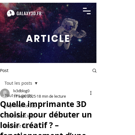
ARTICLE
Post
Tout les posts
lv3dblog0
Tout les posts
17 sept. 2025
18 min de lecture
Quelle imprimante 3D
imprimante 3D,
choisir pour débuter un
franchise LV3D,
loisir créatif ? –
filament 3d,