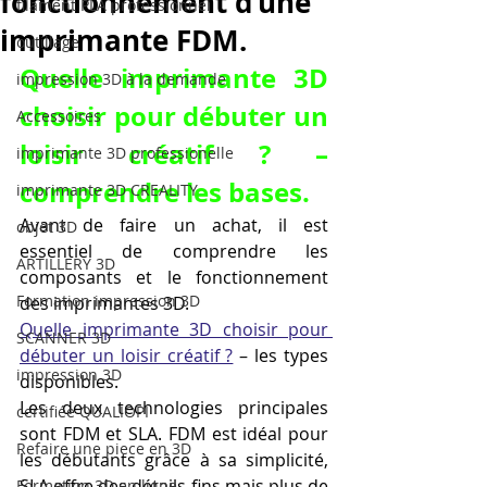
fonctionnement d’une
filament PLA professionnel
imprimante FDM.
outillage
Quelle imprimante 3D 
impression 3D à la demande
choisir pour débuter un 
Accessoires
loisir créatif ? – 
imprimante 3D professionelle
comprendre les bases.
imprimante 3D CREALITY
Avant de faire un achat, il est 
objet 3D
essentiel de comprendre les 
ARTILLERY 3D
composants et le fonctionnement 
Formation impression 3D
des imprimantes 3D.
Quelle imprimante 3D choisir pour 
SCANNER 3D
débuter un loisir créatif ?
 – les types 
impression 3D
disponibles.
Les deux technologies principales 
certifiée QUALIOPI
sont FDM et SLA. FDM est idéal pour 
Refaire une piece en 3D
les débutants grâce à sa simplicité, 
SLA offre des détails fins mais plus de 
Formation 3D en ligne.