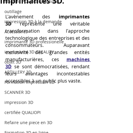
Imprimantes 3D.
filament PLA professionnel
outillage
L'avènement des 
imprimantes 
impression 3D à la demande
3D
 représente une véritable 
transformation dans l'approche 
Accessoires
technologique des entreprises et des 
imprimante 3D professionelle
consommateurs. Auparavant 
imprimante 3D CREALITY
exclusivité des grandes entités 
manufacturières, ces 
machines 
objet 3D
3D
 se sont démocratisées, rendant 
ARTILLERY 3D
leurs avantages incontestables 
accessibles à un public plus vaste. 
Formation impression 3D
SCANNER 3D
impression 3D
certifiée QUALIOPI
Refaire une piece en 3D
Formation 3D en ligne.