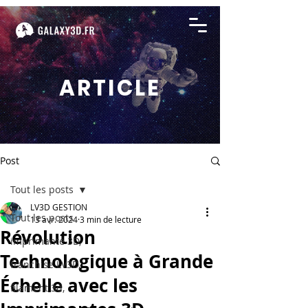
ARTICLE
Post
Tout les posts
LV3D GESTION
Tout les posts
13 avr. 2024
3 min de lecture
Révolution
imprimante 3D,
Technologique à Grande
franchise LV3D,
Échelle avec les
filament 3d,