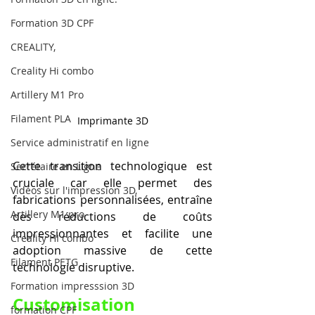
Formation 3D CPF
CREALITY,
Creality Hi combo
Artillery M1 Pro
Filament PLA
Imprimante 3D
Service administratif en ligne
Cette transition technologique est 
Secrétaire en Ligne
cruciale car elle permet des 
Vidéos sur l'impression 3D,
fabrications personnalisées, entraîne 
Artillery M1 pro
des réductions de coûts 
impressionnantes et facilite une 
Creality HI combo
adoption massive de cette 
Filament PETG
technologie disruptive.
Formation impresssion 3D
Customisation 
formation CPF