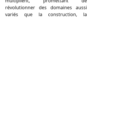
multiplient, promettant de 
révolutionner des domaines aussi 
variés que la construction, la 
médecine, l'éducation, et plus 
encore. 
Des maisons construites plus 
rapidement à moindre coût aux 
organes artificiels conçus pour des 
transplantations spécifiques, les 
implications de l'
impression 3D
 sont 
vastes et profondes.
L'ère de l'
impression 3D
 et son 
impact transformateur sur notre 
société ne sont pas seulement un 
investissement dans une technologie 
avancée; ils représentent un 
investissement dans un avenir où la 
flexibilité, la personnalisation et la 