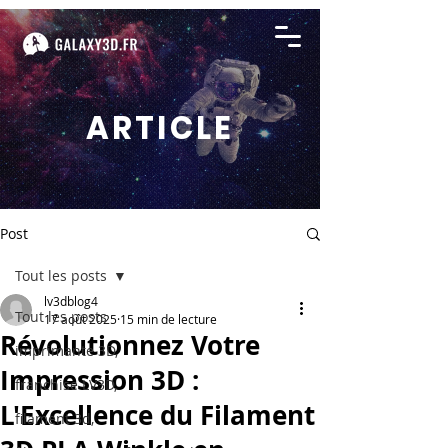
ARTICLE
Post
Tout les posts
lv3dblog4
Tout les posts
17 août 2025
15 min de lecture
Révolutionnez Votre
imprimante 3D,
Impression 3D :
franchise LV3D,
L'Excellence du Filament
filament 3d,