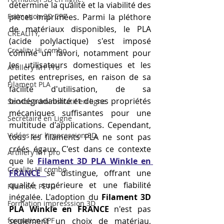
détermine la qualité et la viabilité des 
Formation 3D CPF
pièces imprimées. Parmi la pléthore 
de matériaux disponibles, le PLA 
CREALITY,
(acide polylactique) s'est imposé 
Creality Hi combo
comme un favori, notamment pour 
les utilisateurs domestiques et les 
Artillery M1 Pro
petites entreprises, en raison de sa 
Filament PLA
facilité d'utilisation, de sa 
biodégradabilité et de ses propriétés 
Service administratif en ligne
mécaniques suffisantes pour une 
Secrétaire en Ligne
multitude d'applications. Cependant, 
Vidéos sur l'impression 3D,
tous les filaments PLA ne sont pas 
créés égaux. C'est dans ce contexte 
Artillery M1 pro
que le 
Filament 3D PLA Winkle en 
Creality HI combo
FRANCE
se distingue, offrant une 
qualité supérieure et une fiabilité 
Filament PETG
inégalée. L'adoption du 
Filament 3D 
Formation impresssion 3D
PLA Winkle en FRANCE
 n'est pas 
formation CPF
seulement un choix de matériau, 