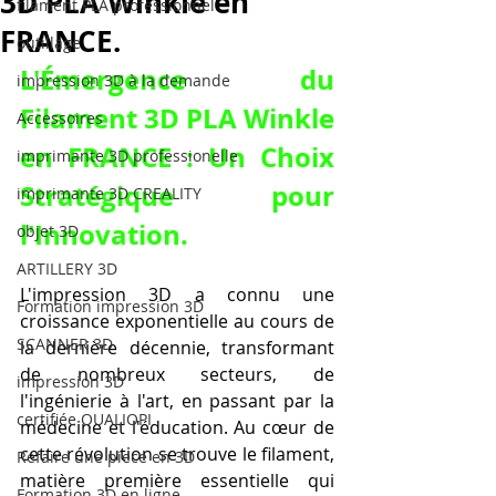
3D PLA Winkle en
filament PLA professionnel
FRANCE.
outillage
L'Émergence du 
impression 3D à la demande
Filament 3D PLA Winkle 
Accessoires
en FRANCE : Un Choix 
imprimante 3D professionelle
Stratégique pour 
imprimante 3D CREALITY
l'Innovation.
objet 3D
ARTILLERY 3D
L'impression 3D a connu une 
Formation impression 3D
croissance exponentielle au cours de 
SCANNER 3D
la dernière décennie, transformant 
de nombreux secteurs, de 
impression 3D
l'ingénierie à l'art, en passant par la 
certifiée QUALIOPI
médecine et l'éducation. Au cœur de 
cette révolution se trouve le filament, 
Refaire une piece en 3D
matière première essentielle qui 
Formation 3D en ligne.