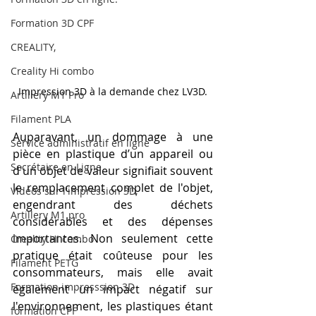
Formation 3D CPF
CREALITY,
Creality Hi combo
Impression 3D à la demande chez LV3D.
Artillery M1 Pro
Filament PLA
Auparavant, un dommage à une 
Service administratif en ligne
pièce en plastique d’un appareil ou 
Secrétaire en Ligne
d'un objet de valeur signifiait souvent 
le remplacement complet de l'objet, 
Vidéos sur l'impression 3D,
engendrant des déchets 
Artillery M1 pro
considérables et des dépenses 
importantes. Non seulement cette 
Creality HI combo
pratique était coûteuse pour les 
Filament PETG
consommateurs, mais elle avait 
Formation impresssion 3D
également un impact négatif sur 
l'environnement, les plastiques étant 
formation CPF