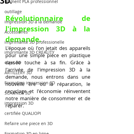
3D.
filament PLA professionnel
outillage
Révolutionnaire de 
impression 3D à la demande
l'impression 3D à la 
Accessoires
demande.
imprimante 3D professionelle
L'époque où l'on jetait des appareils 
imprimante 3D CREALITY
pour une simple pièce en plastique 
cassée touche à sa fin. Grâce à 
objet 3D
l'arrivée de l'impression 3D à la 
ARTILLERY 3D
demande, nous entrons dans une 
Formation impression 3D
nouvelle ère où la réparation, le 
recyclage et l'économie réinventent 
SCANNER 3D
notre manière de consommer et de 
impression 3D
réparer.
certifiée QUALIOPI
Refaire une piece en 3D
Formation 3D en ligne.