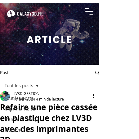
ARTICLE
Post
Tout les posts
LV3D GESTION
Tout les posts
17 avr. 2024
4 min de lecture
Refaire une pièce cassée
imprimante 3D,
en plastique chez LV3D
franchise LV3D,
avec des imprimantes
filament 3d,