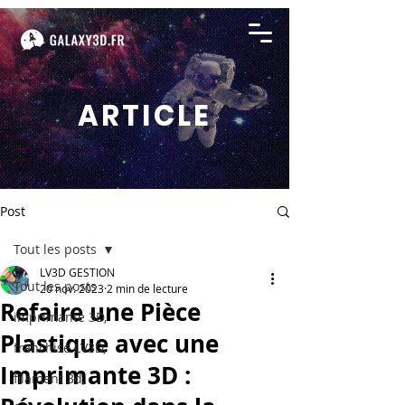
ARTICLE
Post
Tout les posts
LV3D GESTION
Tout les posts
20 nov. 2023
2 min de lecture
Refaire une Pièce
imprimante 3D,
Plastique avec une
franchise LV3D,
Imprimante 3D :
filament 3d,