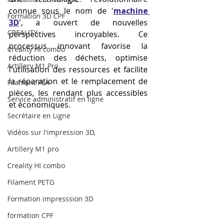
connue sous le nom de '
machine 
Formation 3D CPF
3D
', a ouvert de nouvelles 
CREALITY,
perspectives incroyables. Ce 
processus innovant favorise la 
Creality Hi combo
réduction des déchets, optimise 
Artillery M1 Pro
l'utilisation des ressources et facilite 
la réparation et le remplacement de 
Filament PLA
pièces, les rendant plus accessibles 
Service administratif en ligne
et économiques.
Secrétaire en Ligne
Vidéos sur l'impression 3D,
Artillery M1 pro
Creality HI combo
Filament PETG
Formation impresssion 3D
formation CPF