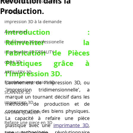
Révolution dans la
filament PLA professionnel
Production.
outillage
impression 3D à la demande
Introduction : 
Accessoires
Réinventer la 
imprimante 3D professionelle
Fabrication de Pièces 
imprimante 3D CREALITY
Plastiques grâce à 
objet 3D
l'Impression 3D.
ARTILLERY 3D
Formation impression 3D
L'avènement de l'impression 3D, ou 
'impression tridimensionnelle', a 
SCANNER 3D
marqué un tournant décisif dans les 
impression 3D
méthodes de production et de 
consommation des biens physiques. 
certifiée QUALIOPI
La capacité à refaire une pièce 
Refaire une piece en 3D
plastique avec une 
imprimante 3D
, 
une technologie révolutionnaire 
Formation 3D en ligne.