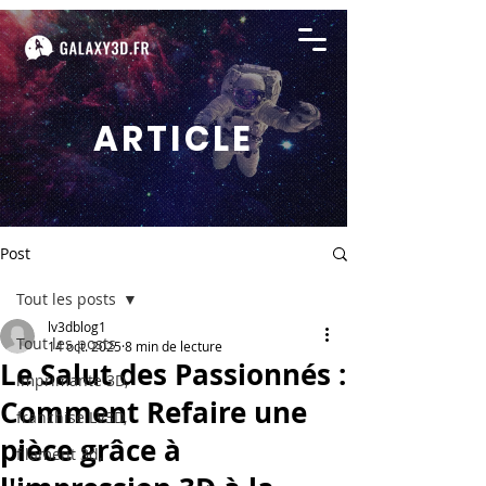
ARTICLE
Post
Tout les posts
lv3dblog1
Tout les posts
14 oct. 2025
8 min de lecture
Le Salut des Passionnés :
imprimante 3D,
Comment Refaire une
franchise LV3D,
pièce grâce à
filament 3d,