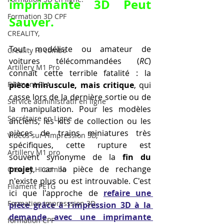
imprimante 3D
 Peut 
Formation 3D CPF
Sauver.
CREALITY,
Tout modéliste ou amateur de 
Creality Hi combo
voitures télécommandées (
RC
) 
Artillery M1 Pro
connaît cette terrible fatalité : la 
Filament PLA
pièce minuscule, mais critique
, qui 
casse lors de la dernière sortie ou de 
Service administratif en ligne
la manipulation. Pour les modèles 
Secrétaire en Ligne
anciens, les kits de collection ou les 
pièces de trains miniatures très 
Vidéos sur l'impression 3D,
spécifiques, cette rupture est 
Artillery M1 pro
souvent synonyme de la 
fin du 
projet
, car la pièce de rechange 
Creality HI combo
n'existe plus ou est introuvable. C'est 
Filament PETG
ici que l'approche de 
refaire une 
Formation impresssion 3D
pièce grâce à l'impression 3D à la 
demande avec une imprimante 
formation CPF