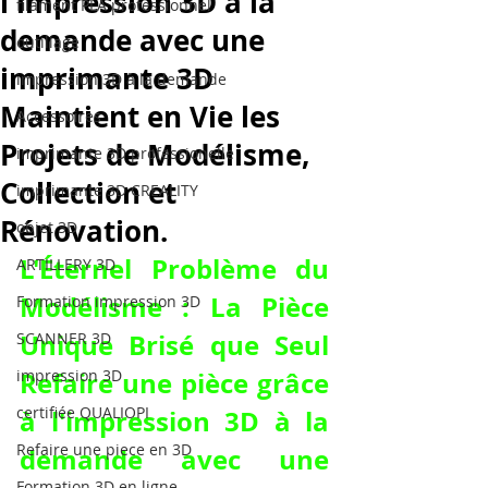
l'impression 3D à la
filament PLA professionnel
demande avec une
outillage
imprimante 3D
impression 3D à la demande
Maintient en Vie les
Accessoires
Projets de Modélisme,
imprimante 3D professionelle
Collection et
imprimante 3D CREALITY
Rénovation.
objet 3D
L'Éternel Problème du 
ARTILLERY 3D
Modélisme : La Pièce 
Formation impression 3D
Unique Brisé que Seul 
SCANNER 3D
impression 3D
Refaire une pièce grâce 
certifiée QUALIOPI
à l'impression 3D à la 
Refaire une piece en 3D
demande avec une 
Formation 3D en ligne.