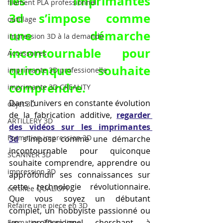
les imprimantes 
filament PLA professionnel
3d s’impose comme 
outillage
une démarche 
impression 3D à la demande
incontournable pour 
Accessoires
quiconque souhaite 
imprimante 3D professionelle
comprendre.
imprimante 3D CREALITY
Dans l’univers en constante évolution 
objet 3D
de la fabrication additive, 
regarder 
ARTILLERY 3D
des vidéos sur les imprimantes 
Formation impression 3D
3d
 s’impose comme une démarche 
incontournable pour quiconque 
SCANNER 3D
souhaite comprendre, apprendre ou 
impression 3D
approfondir ses connaissances sur 
cette technologie révolutionnaire. 
certifiée QUALIOPI
Que vous soyez un débutant 
Refaire une piece en 3D
complet, un hobbyiste passionné ou 
un professionnel cherchant à 
Formation 3D en ligne.