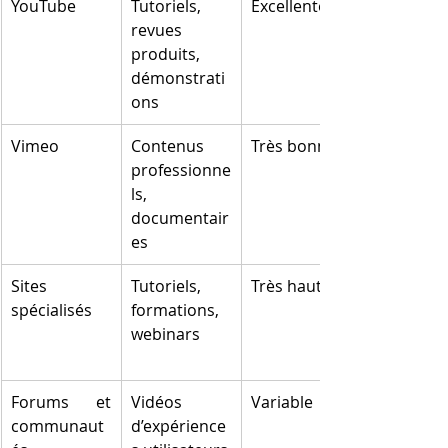
YouTube
Tutoriels, 
Excellente
revues 
produits, 
démonstrati
ons
Vimeo
Contenus 
Très bonne
professionne
ls, 
documentair
es
Sites 
Tutoriels, 
Très haute
spécialisés
formations, 
webinars
Forums et 
Vidéos 
Variable
communaut
d’expérience