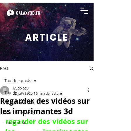
ARTICLE
Post
Tout les posts
lv3dblog0
Tout les posts
22 juin 2025
16 min de lecture
Regarder des vidéos sur
imprimante 3D,
les imprimantes 3d
franchise LV3D,
regarder des vidéos sur 
filament 3d,