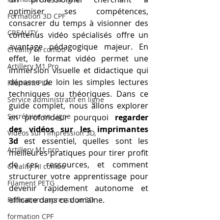
optimiser ses compétences, 
Formation 3D CPF
consacrer du temps à visionner des 
CREALITY,
contenus vidéo spécialisés offre un 
avantage pédagogique majeur. En 
Creality Hi combo
effet, le format vidéo permet une 
Artillery M1 Pro
immersion visuelle et didactique qui 
dépasse de loin les simples lectures 
Filament PLA
techniques ou théoriques. Dans ce 
Service administratif en ligne
guide complet, nous allons explorer 
Secrétaire en Ligne
en profondeur pourquoi 
regarder 
des vidéos sur les imprimantes 
Vidéos sur l'impression 3D,
3d
 est essentiel, quelles sont les 
Artillery M1 pro
meilleures pratiques pour tirer profit 
de ces ressources, et comment 
Creality HI combo
structurer votre apprentissage pour 
Filament PETG
devenir rapidement autonome et 
efficace dans ce domaine.
Formation impresssion 3D
formation CPF