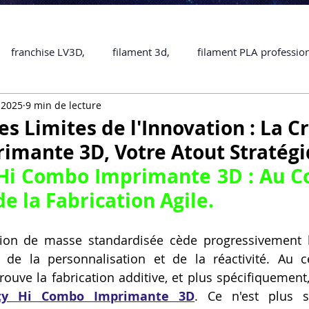
franchise LV3D,
filament 3d,
filament PLA professio
 2025
9 min de lecture
Accessoires
imprimante 3D professionelle
impriman
s Limites de l'Innovation : La Cr
mante 3D, Votre Atout Stratégi
Formation impression 3D
SCANNER 3D
impression 
 Hi Combo Imprimante 3D : Au Cœ
e la Fabrication Agile.
une piece en 3D
Formation 3D en ligne.
Formation 3D 
ation de masse standardisée cède progressivement l
e de la personnalisation et de la réactivité. Au c
 M1 Pro
Filament PLA
Service administratif en ligne
rouve la fabrication additive, et plus spécifiquement
ity Hi Combo Imprimante 3D
. Ce n'est plus s