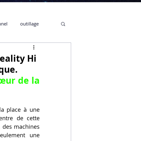
nnel
outillage
te 3D CREALITY
eality Hi
que.
3D
ur de la 
CPF
CREALITY,
a place à une 
entre de cette 
Secrétaire en Ligne
, des machines 
eulement une 