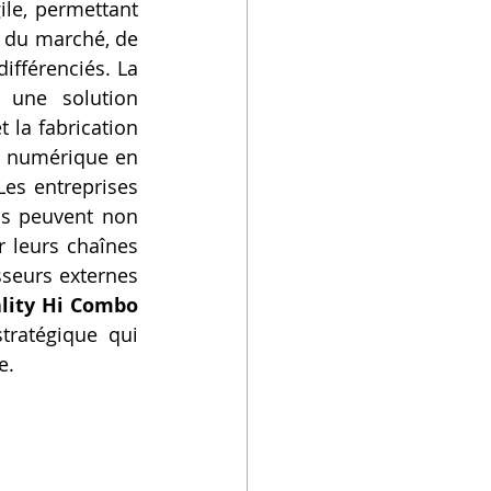
le, permettant 
 du marché, de 
réduire les cycles de développement et d'offrir des produits hautement différenciés. La 
t une solution 
 la fabrication 
e numérique en 
es entreprises 
ns peuvent non 
 leurs chaînes 
seurs externes 
lity Hi Combo 
ratégique qui 
e.