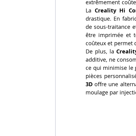
extrêmement coûteus
La 
Creality Hi 
drastique. En fabri
de sous-traitance e
être imprimée et t
coûteux et permet d
De plus, la 
Creali
additive, ne consom
ce qui minimise le 
pièces personnalisé
3D
 offre une alte
moulage par injectio