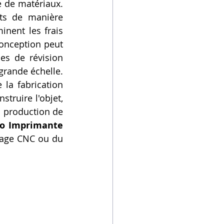
 de matériaux. 
ts de manière 
nent les frais 
onception peut 
s de révision 
rande échelle. 
la fabrication 
ruire l'objet, 
 production de 
o Imprimante 
nage CNC ou du 