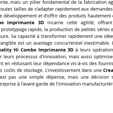
te, mais un pilier fondamental de la fabrication agi
Artillery M1 pro
Creality HI combo
Filament PETG
toutes tailles de s'adapter rapidement aux demandes
bo Imprimante 3D
 incarne cette agilité, offran
formation CPF
prototypage rapide, la production de petites séries et
esure. Sa capacité à transformer rapidement une idé
angible est un avantage concurrentiel inestimable. L
eality Hi Combo Imprimante 3D
 à leurs opératio
 leurs processus d'innovation, mais aussi optimiser
 en réduisant leur dépendance vis-à-vis des fournis
s coûts de stockage. L'investissement dans une 
Crea
'est pas une simple dépense, mais une décision st
treprise à l'avant-garde de l'innovation manufacturièr