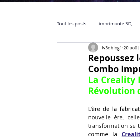
Tout les posts
imprimante 3D,
lv3dblog1
20 août
impression 3D à la demande
Repoussez le
Combo Impri
objet 3D
ARTILLERY 3D
La Creality
Révolution d
certifiée QUALIOPI
Refaire 
L'ère de la fabric
nouvelle ère, cell
Creality Hi combo
Artillery
transformation se t
comme la 
Creal