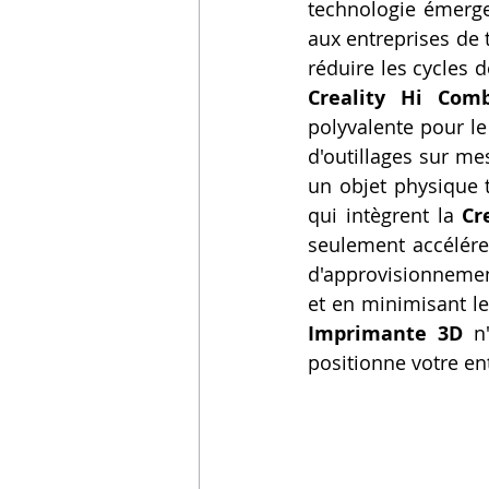
technologie émergen
Vidéos sur l'impression 3D,
aux entreprises de 
Creality Hi Com
Formation impresssion 3D
polyvalente pour le 
d'outillages sur m
un objet physique t
qui intègrent la 
Cr
seulement accélérer
d'approvisionnement
et en minimisant le
Imprimante 3D
 n
positionne votre en