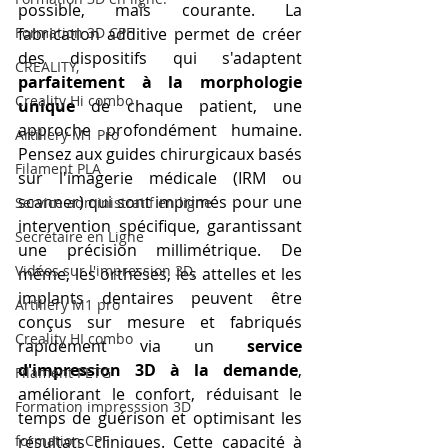
possible, mais courante. La 
Formation 3D CPF
fabrication additive permet de créer 
des dispositifs qui s'adaptent 
CREALITY,
parfaitement à la morphologie 
Creality Hi combo
unique
 de chaque patient, une 
approche profondément humaine. 
Artillery M1 Pro
Pensez aux guides chirurgicaux basés 
Filament PLA
sur l'imagerie médicale (IRM ou 
scanner) qui sont imprimés pour une 
Service administratif en ligne
intervention spécifique, garantissant 
Secrétaire en Ligne
une précision millimétrique. De 
Vidéos sur l'impression 3D,
même, les orthèses, les attelles et les 
implants dentaires peuvent être 
Artillery M1 pro
conçus sur mesure et fabriqués 
Creality HI combo
rapidement via un 
service 
d'impression 3D à la demande
, 
Filament PETG
améliorant le confort, réduisant le 
Formation impresssion 3D
temps de guérison et optimisant les 
formation CPF
résultats cliniques. Cette capacité à 