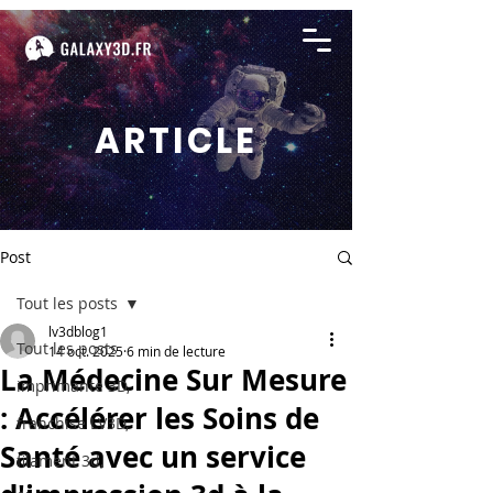
ARTICLE
Post
Tout les posts
lv3dblog1
Tout les posts
14 oct. 2025
6 min de lecture
La Médecine Sur Mesure
imprimante 3D,
: Accélérer les Soins de
franchise LV3D,
Santé avec un service
filament 3d,