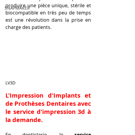
produire une pièce unique, stérile et 
SNAPMAKER
biocompatible en très peu de temps 
est une révolution dans la prise en 
charge des patients.
LV3D
L'Impression d'Implants et 
de Prothèses Dentaires avec 
le 
service d'impression 3d à 
la demande
.
En dentisterie, le 
service 