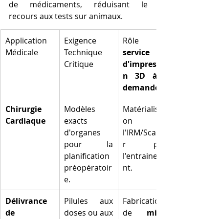
de médicaments, réduisant le 
recours aux tests sur animaux.
Application 
Exigence 
Médicale
Technique 
service 
Critique
d'impressio
n 3D à la 
demande
Chirurgie 
Modèles 
Matérialisati
Cardiaque
exacts 
on de 
d'organes 
l'IRM/Scanne
pour la 
r pour 
planification 
l'entraineme
préopératoir
nt.
e.
Délivrance 
Pilules aux 
Fabrication 
de 
doses ou aux 
de 
micro-