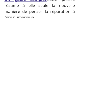
résume à elle seule la nouvelle 
manière de penser la réparation à 
l’ère numérique.
Aujourd’hui, il n’est plus nécessaire 
d’attendre des semaines pour 
recevoir une pièce détachée, ni de 
jeter un appareil entier pour un 
simple élément cassé. Grâce à une 
machine 3D
, il est possible de 
reproduire une pièce plastique 
endommagée avec une grande 
précision, voire de l’améliorer. Ce 
guide vous apprend non seulement à 
réparer, mais aussi à comprendre 
comment fonctionne une pièce, 
comment la modéliser, comment 
choisir le bon 
filament 3D
, et 
comment adapter l’impression à vos 