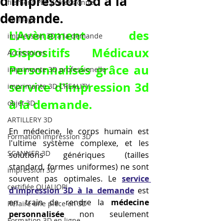
d'impression 3d à la
filament PLA professionnel
demande.
outillage
L'Avènement des 
impression 3D à la demande
Dispositifs Médicaux 
Accessoires
Personnalisés grâce au 
imprimante 3D professionelle
service d'impression 3d 
imprimante 3D CREALITY
à la demande
.
objet 3D
ARTILLERY 3D
En médecine, le corps humain est 
Formation impression 3D
l'ultime système complexe, et les 
SCANNER 3D
solutions génériques (tailles 
standard, formes uniformes) ne sont 
impression 3D
souvent pas optimales. Le 
service 
certifiée QUALIOPI
d'impression 3D à la demande
 est 
en train de rendre la 
médecine 
Refaire une piece en 3D
personnalisée
 non seulement 
Formation 3D en ligne.