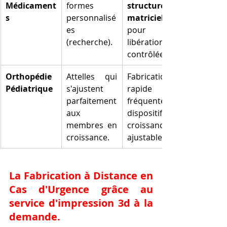
Médicament
formes 
structures 
s
personnalisé
matricielles
es 
pour des 
(recherche).
libérations 
contrôlées.
Orthopédie 
Attelles qui 
Fabrication 
Pédiatrique
s'ajustent 
rapide et 
parfaitement 
fréquente de 
aux 
dispositifs de 
membres en 
croissance 
croissance.
ajustable.
La Fabrication à Distance en 
Cas d'Urgence grâce au 
service d'impression 3d à la 
demande
.