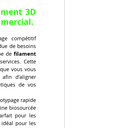
ament 3D 
mmercial.
ge compétitif 
due de besoins 
pe de 
filament 
ervices. Cette 
sque vous vous 
, afin d'aligner 
tiques de vos 
totypage rapide 
gine biosourcée 
fait pour les 
idéal pour les 