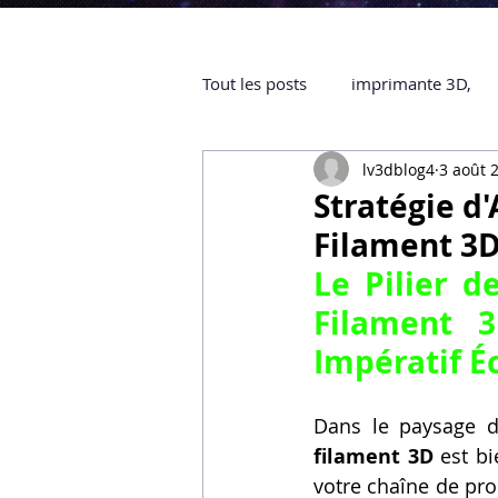
Tout les posts
imprimante 3D,
lv3dblog4
3 août 
impression 3D à la demande
Stratégie d
Filament 3
objet 3D
ARTILLERY 3D
Filament 
certifiée QUALIOPI
Refaire 
Impératif 
Creality Hi combo
Artillery
filament 3D
 est b
votre chaîne de pro