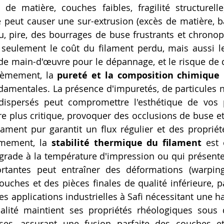
de matière, couches faibles, fragilité structurelle
 peut causer une sur-extrusion (excès de matière, ba
u, pire, des bourrages de buse frustrants et chrono
 seulement le coût du filament perdu, mais aussi le
de main-d'œuvre pour le dépannage, et le risque de
èmement, la 
pureté et la composition chimique
damentales. La présence d'impuretés, de particules 
ispersés peut compromettre l'esthétique de vos pi
ère plus critique, provoquer des occlusions de buse et
ilament pur garantit un flux régulier et des proprié
èmement, la 
stabilité thermique du filament
 est 
rade à la température d'impression ou qui présente 
rtantes peut entraîner des déformations (warpin
ouches et des pièces finales de qualité inférieure, pa
s applications industrielles à Safi nécessitant une ha
lité maintient ses propriétés rhéologiques sous d
ses, assurant une fusion parfaite des couches et 