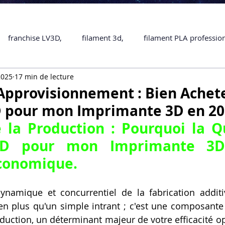
franchise LV3D,
filament 3d,
filament PLA professio
2025
17 min de lecture
Accessoires
imprimante 3D professionelle
impriman
'Approvisionnement : Bien Achet
D pour mon Imprimante 3D en 20
Formation impression 3D
SCANNER 3D
impression 
3D pour mon Imprimante 3
une piece en 3D
Formation 3D en ligne.
Formation 3D 
Économique.
 M1 Pro
Filament PLA
Service administratif en ligne
ien plus qu'un simple intrant ; c'est une composante 
duction, un déterminant majeur de votre efficacité opé