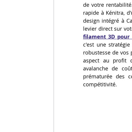
de votre rentabilit
Vidéos sur l'impression 3D,
rapide à Kénitra, d
design intégré à Ca
levier direct sur v
Formation impresssion 3D
filament 3D pou
c'est une stratégie
robustesse de vos p
aspect au profit 
avalanche de coût
prématurée des co
compétitivité.