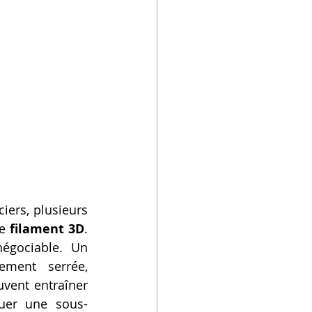
ers, plusieurs 
e 
filament 3D
. 
égociable. Un 
ement serrée, 
ent entraîner 
quer une sous-