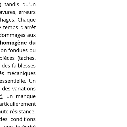
) tandis qu'un 
vures, erreurs 
phages. Chaque 
 temps d'arrêt 
 dommages aux 
 homogène du 
non fondues ou 
èces (taches, 
 des faiblesses 
tés mécaniques 
essentielle. Un 
des variations 
g), un manque 
rticulièrement 
ute résistance. 
es conditions 
une intégrité 