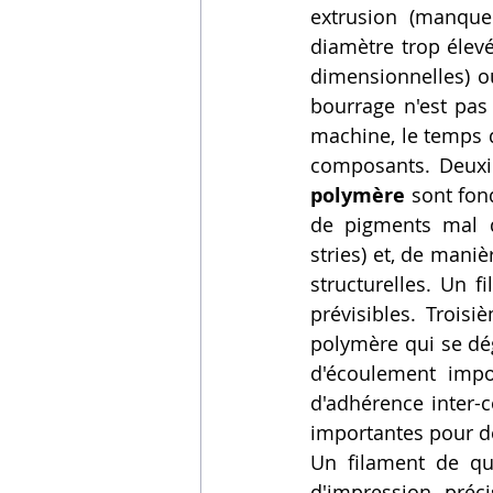
extrusion (manque 
diamètre trop élevé
dimensionnelles) o
bourrage n'est pas
machine, le temps 
composants. Deuxi
polymère
 sont fon
de pigments mal d
stries) et, de mani
structurelles. Un f
prévisibles. Troisi
polymère qui se dég
d'écoulement impo
d'adhérence inter-c
importantes pour de
Un filament de qua
d'impression préci