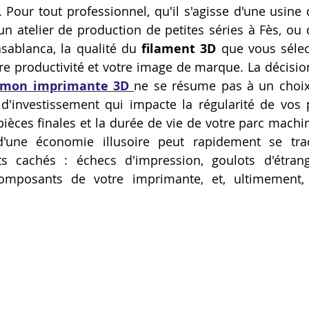
é. Pour tout professionnel, qu'il s'agisse d'une usine
Artillery M1 pro
Creality HI combo
Filament PETG
'un atelier de production de petites séries à Fès, ou 
sablanca, la qualité du 
filament 3D
 que vous sélec
otre productivité et votre image de marque. La décisio
formation CPF
r mon imprimante 3D
ne se résume pas à un choix 
 d'investissement qui impacte la régularité de vos p
ièces finales et la durée de vie de votre parc machine
d'une économie illusoire peut rapidement se tra
s cachés : échecs d'impression, goulots d'étrang
mposants de votre imprimante, et, ultimement, 