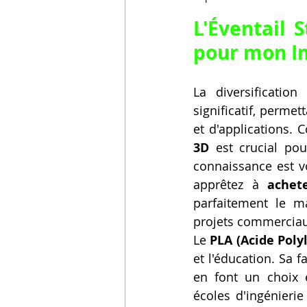
L'Éventail S
pour mon I
La diversificatio
significatif, perm
et d'applications. 
3D
 est crucial pou
connaissance est v
apprêtez à 
achet
parfaitement le ma
projets commerciau
Le 
PLA (Acide Poly
et l'éducation. Sa f
en font un choix 
écoles d'ingénierie