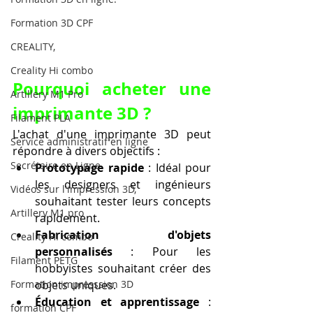
Formation 3D CPF
CREALITY,
Creality Hi combo
Pourquoi acheter une 
Artillery M1 Pro
imprimante 3D ?
Filament PLA
L'achat d'une imprimante 3D peut 
Service administratif en ligne
répondre à divers objectifs :
Secrétaire en Ligne
Prototypage rapide
 : Idéal pour 
les designers et ingénieurs 
Vidéos sur l'impression 3D,
souhaitant tester leurs concepts 
Artillery M1 pro
rapidement.
Fabrication d'objets 
Creality HI combo
personnalisés
 : Pour les 
Filament PETG
hobbyistes souhaitant créer des 
objets uniques.
Formation impresssion 3D
Éducation et apprentissage
 : 
formation CPF