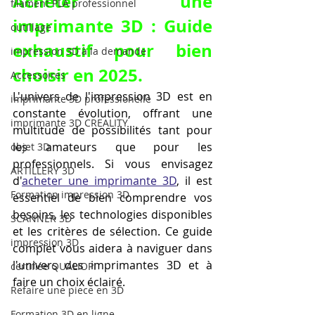
Acheter une 
filament PLA professionnel
imprimante 3D : Guide 
outillage
exhaustif pour bien 
impression 3D à la demande
choisir en 2025.
Accessoires
L'univers de l'impression 3D est en 
imprimante 3D professionelle
constante évolution, offrant une 
imprimante 3D CREALITY
multitude de possibilités tant pour 
les amateurs que pour les 
objet 3D
professionnels. Si vous envisagez 
ARTILLERY 3D
d'
acheter une imprimante 3D
, il est 
Formation impression 3D
essentiel de bien comprendre vos 
besoins, les technologies disponibles 
SCANNER 3D
et les critères de sélection. Ce guide 
impression 3D
complet vous aidera à naviguer dans 
l'univers des imprimantes 3D et à 
certifiée QUALIOPI
faire un choix éclairé.
Refaire une piece en 3D
Formation 3D en ligne.