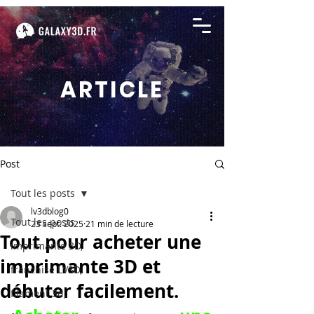
ARTICLE
Post
Tout les posts
lv3dblog0
Tout les posts
23 sept. 2025
21 min de lecture
Tout pour acheter une
imprimante 3D,
imprimante 3D et
franchise LV3D,
débuter facilement.
filament 3d,