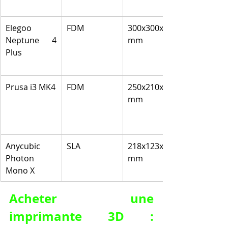
Elegoo 
FDM
300x300x350 
Neptune 4 
mm
Plus
Prusa i3 MK4
FDM
250x210x210 
mm
Anycubic 
SLA
218x123x235 
Photon 
mm
Mono X
Acheter une 
imprimante 3D : 