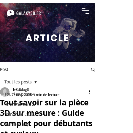
ARTICLE
Post
Tout les posts
lv3dblog0
Tout les posts
7 déc. 2025
9 min de lecture
Tout savoir sur la pièce
imprimante 3D,
3D sur mesure : Guide
franchise LV3D,
complet pour débutants
filament 3d,