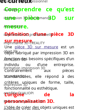
et curieux
filament PLA professionnel
Comprendre ce qu’est 
outillage
une pièce 3D sur 
impression 3D à la demande
mesure.
Accessoires
Définition d’une pièce 3D 
imprimante 3D professionelle
sur mesure.
imprimante 3D CREALITY
Une 
pièce 3D sur mesure
 est un 
objet 3D
objet fabriqué par impression 3D en 
fonction des besoins spécifiques d’un 
ARTILLERY 3D
individu ou d’une entreprise. 
Formation impression 3D
Contrairement aux pièces 
standardisées, elle répond à des 
SCANNER 3D
critères uniques de forme, taille, 
impression 3D
fonctionnalité ou esthétique.
certifiée QUALIOPI
L’origine de la 
personnalisation 3D.
Refaire une piece en 3D
L’idée de créer des objets uniques est 
Formation 3D en ligne.