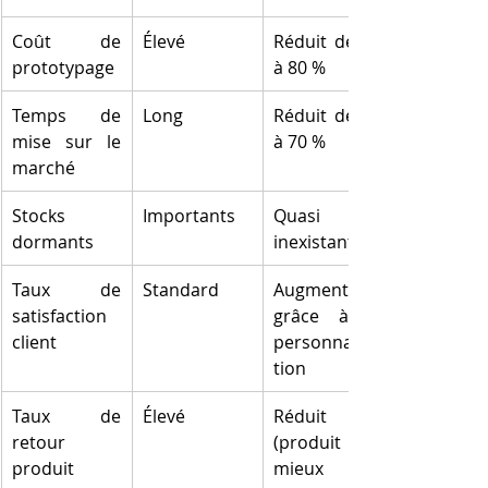
Coût de 
Élevé
Réduit de 60 
prototypage
à 80 %
Temps de 
Long
Réduit de 30 
mise sur le 
à 70 %
marché
Stocks 
Importants
Quasi 
dormants
inexistants
Taux de 
Standard
Augmenté 
satisfaction 
grâce à la 
client
personnalisa
tion
Taux de 
Élevé
Réduit 
retour 
(produit 
produit
mieux 