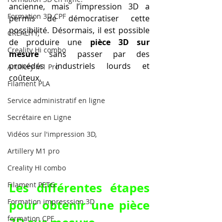
ancienne, mais l’impression 3D a 
Formation 3D CPF
permis de démocratiser cette 
possibilité. Désormais, il est possible 
CREALITY,
de produire une 
pièce 3D sur 
Creality Hi combo
mesure
 sans passer par des 
procédés industriels lourds et 
Artillery M1 Pro
coûteux.
Filament PLA
Service administratif en ligne
Secrétaire en Ligne
Vidéos sur l'impression 3D,
Artillery M1 pro
Creality HI combo
Les différentes étapes 
Filament PETG
pour obtenir une pièce 
Formation impresssion 3D
formation CPF