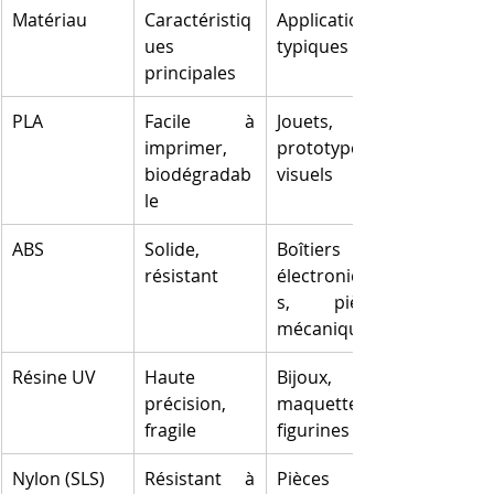
Matériau
Caractéristiq
Applications 
ues 
typiques
principales
PLA
Facile à 
Jouets, 
imprimer, 
prototypes 
biodégradab
visuels
le
ABS
Solide, 
Boîtiers 
résistant
électronique
s, pièces 
mécaniques
Résine UV
Haute 
Bijoux, 
précision, 
maquettes, 
fragile
figurines
Nylon (SLS)
Résistant à 
Pièces 