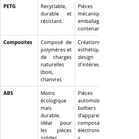
PETG
Recyclable, 
Pièces 
durable et 
mécaniques, 
résistant.
emballages, 
contenants.
Composites
Composé de 
Créations 
polymères et 
esthétiques, 
de charges 
design 
naturelles 
d'intérieur.
(bois, 
chanvre).
ABS
Moins 
Pièces 
écologique 
automobiles, 
mais 
boîtiers 
durable, 
d'appareils, 
idéal pour 
composants 
les pièces 
électronique
solides.
s.