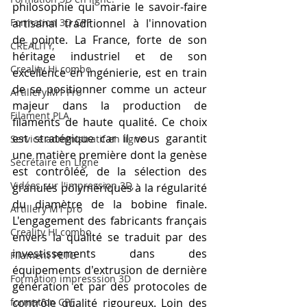
philosophie qui marie le savoir-faire 
Formation 3D CPF
artisanal traditionnel à l'innovation 
de pointe. La France, forte de son 
CREALITY,
héritage industriel et de son 
Creality Hi combo
excellence en ingénierie, est en train 
de se positionner comme un acteur 
Artillery M1 Pro
majeur dans la production de 
Filament PLA
filaments de haute qualité. Ce choix 
est stratégique car il vous garantit 
Service administratif en ligne
une matière première dont la genèse 
Secrétaire en Ligne
est contrôlée, de la sélection des 
Vidéos sur l'impression 3D,
granulés polymériques à la régularité 
du diamètre de la bobine finale. 
Artillery M1 pro
L'engagement des fabricants français 
Creality HI combo
envers la qualité se traduit par des 
investissements dans des 
Filament PETG
équipements d'extrusion de dernière 
Formation impresssion 3D
génération et par des protocoles de 
formation CPF
contrôle qualité rigoureux. Loin des 