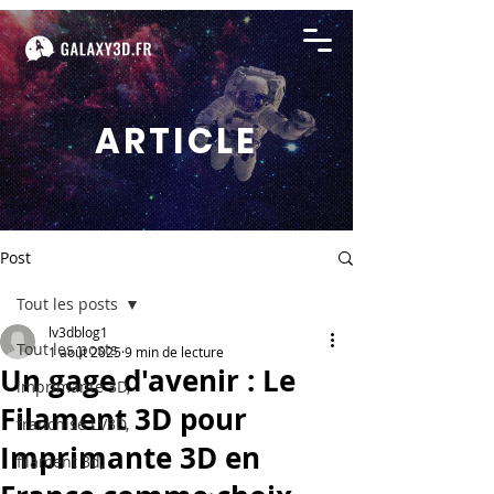
ARTICLE
Post
Tout les posts
lv3dblog1
Tout les posts
1 août 2025
9 min de lecture
Un gage d'avenir : Le
imprimante 3D,
Filament 3D pour
franchise LV3D,
Imprimante 3D en
filament 3d,