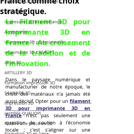
France comme choix
filament PLA professionnel
stratégique.
outillage
Le 
Filament 3D pour 
impression 3D à la demande
Imprimante 3D en 
Accessoires
France
 : Au croisement 
imprimante 3D professionelle
de la tradition et de 
imprimante 3D CREALITY
l'innovation.
objet 3D
ARTILLERY 3D
Dans le paysage numérique et 
Formation impression 3D
manufacturier de notre époque, le 
SCANNER 3D
choix des matériaux n'a jamais été 
aussi décisif. Opter pour un 
filament 
impression 3D
3D pour imprimante 3D en 
certifiée QUALIOPI
France
 n'est pas seulement une 
question de soutien à l'économie 
Refaire une piece en 3D
locale ; c'est s'aligner sur une 
Formation 3D en ligne.