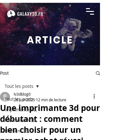
ARTICLE
Post
Tout les posts
lv3dblog0
Tout les posts
26 juin 2025
12 min de lecture
Une imprimante 3d pour
imprimante 3D,
débutant : comment
franchise LV3D,
bien choisir pour un
filament 3d,