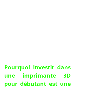
Pourquoi investir dans 
une imprimante 3D 
pour débutant est une 
décision stratégique.
L’acquisition d’
une imprimante 3d 
pour débutant
 représente un 