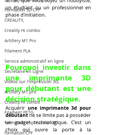
achat, que vous soyez un hobbyiste, 
un étudiant ou un professionnel en 
Formation 3D CPF
phase d’initiation.
CREALITY,
Creality Hi combo
Artillery M1 Pro
Filament PLA
Service administratif en ligne
Pourquoi investir dans 
Secrétaire en Ligne
une imprimante 3D 
Vidéos sur l'impression 3D,
pour débutant est une 
Artillery M1 pro
décision stratégique.
Creality HI combo
Acquérir 
une imprimante 3d pour 
Filament PETG
débutant
 ne se limite pas à posséder 
un gadget technologique. C’est un 
Formation impresssion 3D
choix qui ouvre la porte à la 
formation CPF