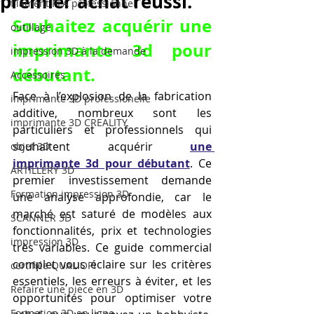
premier achat réussi.
filament PLA professionnel
Souhaitez acquérir une 
outillage
imprimante 3d pour 
impression 3D à la demande
débutant.
Accessoires
Face à l’explosion de la fabrication 
imprimante 3D professionelle
additive, nombreux sont les 
imprimante 3D CREALITY
particuliers et professionnels qui 
souhaitent acquérir 
une 
objet 3D
imprimante 3d pour débutant
. Ce 
ARTILLERY 3D
premier investissement demande 
Formation impression 3D
une analyse approfondie, car le 
marché est saturé de modèles aux 
SCANNER 3D
fonctionnalités, prix et technologies 
impression 3D
très variables. Ce guide commercial 
complet vous éclaire sur les critères 
certifiée QUALIOPI
essentiels, les erreurs à éviter, et les 
Refaire une piece en 3D
opportunités pour optimiser votre 
Formation 3D en ligne.