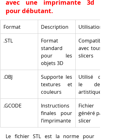
avec une imprimante 3d 
pour débutant.
Format
Description
Utilisation
.STL
Format 
Compatible 
standard 
avec tous les 
pour les 
slicers
objets 3D
.OBJ
Supporte les 
Utilisé dans 
textures et 
le design 
couleurs
artistique
.GCODE
Instructions 
Fichier 
finales pour 
généré par le 
l’imprimante
slicer
Le fichier STL est la norme pour 