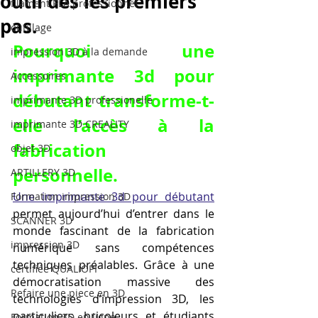
outil dès les premiers
filament PLA professionnel
pas.
outillage
Pourquoi une 
impression 3D à la demande
imprimante 3d pour 
Accessoires
débutant transforme-t-
imprimante 3D professionelle
elle l’accès à la 
imprimante 3D CREALITY
fabrication 
objet 3D
personnelle.
ARTILLERY 3D
Une imprimante 3d pour débutant
Formation impression 3D
permet aujourd’hui d’entrer dans le 
SCANNER 3D
monde fascinant de la fabrication 
impression 3D
numérique sans compétences 
techniques préalables. Grâce à une 
certifiée QUALIOPI
démocratisation massive des 
Refaire une piece en 3D
technologies d’impression 3D, les 
particuliers, bricoleurs et étudiants 
Formation 3D en ligne.