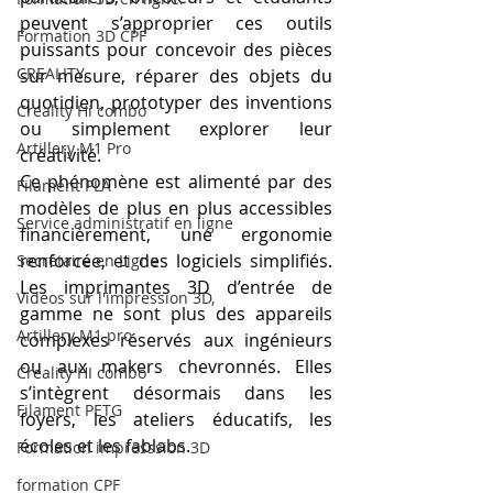
peuvent s’approprier ces outils 
Formation 3D CPF
puissants pour concevoir des pièces 
CREALITY,
sur mesure, réparer des objets du 
quotidien, prototyper des inventions 
Creality Hi combo
ou simplement explorer leur 
Artillery M1 Pro
créativité.
Ce phénomène est alimenté par des 
Filament PLA
modèles de plus en plus accessibles 
Service administratif en ligne
financièrement, une ergonomie 
renforcée, et des logiciels simplifiés. 
Secrétaire en Ligne
Les imprimantes 3D d’entrée de 
Vidéos sur l'impression 3D,
gamme ne sont plus des appareils 
Artillery M1 pro
complexes réservés aux ingénieurs 
ou aux makers chevronnés. Elles 
Creality HI combo
s’intègrent désormais dans les 
Filament PETG
foyers, les ateliers éducatifs, les 
écoles et les fablabs.
Formation impresssion 3D
formation CPF