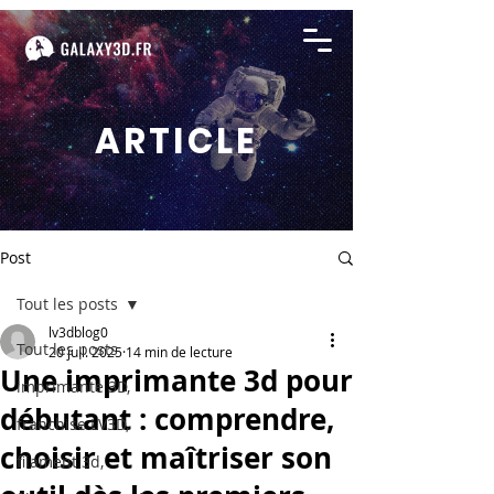
ARTICLE
Post
Tout les posts
lv3dblog0
Tout les posts
20 juil. 2025
14 min de lecture
Une imprimante 3d pour
imprimante 3D,
débutant : comprendre,
franchise LV3D,
choisir et maîtriser son
filament 3d,