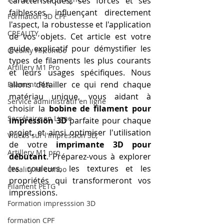
caractéristiques, ses forces et ses 
faiblesses, influençant directement 
Formation 3D CPF
l'aspect, la robustesse et l'application 
CREALITY,
de vos objets. Cet article est votre 
guide explicatif pour démystifier les 
Creality Hi combo
types de filaments les plus courants 
Artillery M1 Pro
et leurs usages spécifiques. Nous 
allons détailler ce qui rend chaque 
Filament PLA
matériau unique, vous aidant à 
Service administratif en ligne
choisir la 
bobine de filament pour 
Secrétaire en Ligne
impression 3D
 parfaite pour chaque 
projet, et ainsi optimiser l'utilisation 
Vidéos sur l'impression 3D,
de votre 
imprimante 3D pour 
Artillery M1 pro
débutant
. Préparez-vous à explorer 
les couleurs, les textures et les 
Creality HI combo
propriétés qui transformeront vos 
Filament PETG
impressions.
Formation impresssion 3D
formation CPF