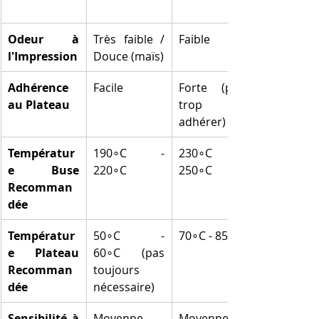
Odeur à 
Très faible / 
Faible
l'Impression
Douce (maïs)
Adhérence 
Facile
Forte (peut 
au Plateau
trop 
adhérer)
Températur
190∘C - 
230∘C - 
e Buse 
220∘C
250∘C
Recomman
dée
Températur
50∘C - 
70∘C - 85∘C
e Plateau 
60∘C (pas 
Recomman
toujours 
dée
nécessaire)
Sensibilité à 
Moyenne
Moyenne