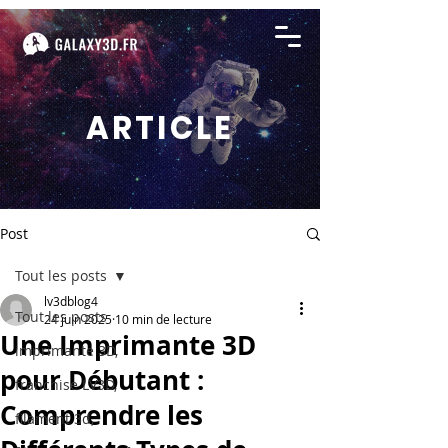
ARTICLE
Post
Tout les posts
lv3dblog4
Tout les posts
24 juin 2025
10 min de lecture
Une Imprimante 3D
imprimante 3D,
pour Débutant :
franchise LV3D,
Comprendre les
filament 3d,