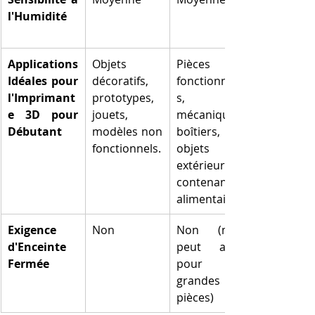
l'Humidité
Applications 
Objets 
Pièces 
Idéales pour 
décoratifs, 
fonctionnelle
l'Imprimant
prototypes, 
s, 
e 3D pour 
jouets, 
mécaniques, 
Débutant
modèles non 
boîtiers, 
fonctionnels.
objets 
extérieurs, 
contenants 
alimentaires.
Exigence 
Non
Non (mais 
d'Enceinte 
peut aider 
Fermée
pour les 
grandes 
pièces)