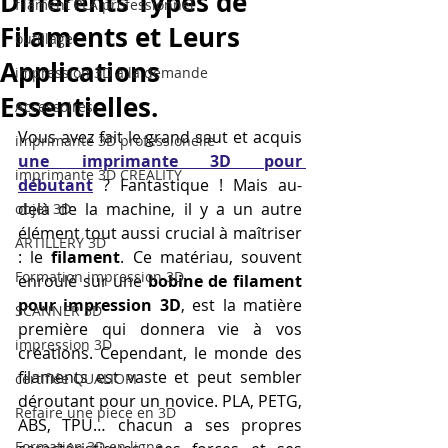
Différents Types de
filament PLA professionnel
Filaments et Leurs
outillage
Applications
impression 3D à la demande
Essentielles.
Accessoires
Vous avez fait le grand saut et acquis 
imprimante 3D professionelle
une imprimante 3D pour 
imprimante 3D CREALITY
débutant
 ? Fantastique ! Mais au-
delà de la machine, il y a un autre 
objet 3D
élément tout aussi crucial à maîtriser 
ARTILLERY 3D
: le 
filament
. Ce matériau, souvent 
Formation impression 3D
enroulé sur une 
bobine de filament 
pour impression 3D
, est la matière 
SCANNER 3D
première qui donnera vie à vos 
impression 3D
créations. Cependant, le monde des 
filaments est vaste et peut sembler 
certifiée QUALIOPI
déroutant pour un novice. PLA, PETG, 
Refaire une piece en 3D
ABS, TPU… chacun a ses propres 
Formation 3D en ligne.