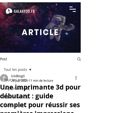
ARTICLE
Post
Tout les posts
lv3dblog0
Tout les posts
20 juil. 2025
11 min de lecture
Une imprimante 3d pour
imprimante 3D,
débutant : guide
franchise LV3D,
complet pour réussir ses
filament 3d,