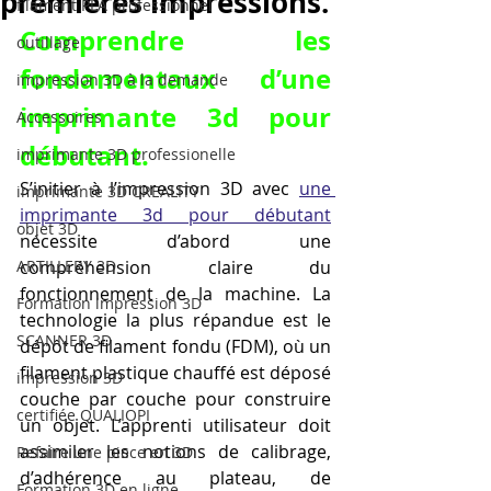
premières impressions.
filament PLA professionnel
Comprendre les 
outillage
fondamentaux d’une 
impression 3D à la demande
imprimante 3d pour 
Accessoires
débutant.
imprimante 3D professionelle
S’initier à l’impression 3D avec 
une 
imprimante 3D CREALITY
imprimante 3d pour débutant
objet 3D
nécessite d’abord une 
ARTILLERY 3D
compréhension claire du 
fonctionnement de la machine. La 
Formation impression 3D
technologie la plus répandue est le 
SCANNER 3D
dépôt de filament fondu (FDM), où un 
filament plastique chauffé est déposé 
impression 3D
couche par couche pour construire 
certifiée QUALIOPI
un objet. L’apprenti utilisateur doit 
assimiler les notions de calibrage, 
Refaire une piece en 3D
d’adhérence au plateau, de 
Formation 3D en ligne.