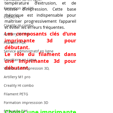
température d’extrusion, et de 
Formation 3D CPF
vitesse d’impression. Cette base 
théorique est indispensable pour 
CREALITY,
maîtriser progressivement l’appareil 
Creality Hi combo
et éviter les erreurs fréquentes.
Les composants clés d’une 
Artillery M1 Pro
imprimante 3d pour 
Filament PLA
débutant.
Service administratif en ligne
Le rôle du filament dans 
Secrétaire en Ligne
une imprimante 3d pour 
débutant.
Vidéos sur l'impression 3D,
Artillery M1 pro
Creality HI combo
Filament PETG
Formation impresssion 3D
Choisir une imprimante 
formation CPF