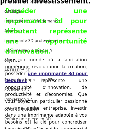
premier investissement.
filament PLA professionnel
Posséder une 
outillage
imprimante 3d pour 
impression 3D à la demande
débutant représente 
Accessoires
une opportunité 
imprimante 3D professionelle
d’innovation.
imprimante 3D CREALITY
Dans un monde où la fabrication 
objet 3D
numérique révolutionne la création, 
ARTILLERY 3D
posséder 
une imprimante 3d pour 
Formation impression 3D
débutant
 représente une 
opportunité d’innovation, de 
SCANNER 3D
productivité et d’économies. Que 
impression 3D
vous soyez un particulier passionné 
ou une petite entreprise, investir 
certifiée QUALIOPI
dans une imprimante adaptée à vos 
Refaire une piece en 3D
besoins est la clé pour concrétiser 
vos projets. Ce guide commercial 
Formation 3D en ligne.