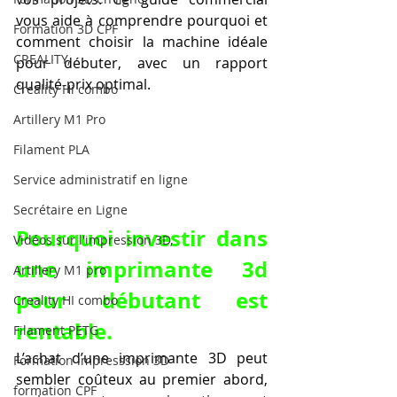
vous aide à comprendre pourquoi et 
Formation 3D CPF
comment choisir la machine idéale 
CREALITY,
pour débuter, avec un rapport 
qualité-prix optimal.
Creality Hi combo
Artillery M1 Pro
Filament PLA
Service administratif en ligne
Secrétaire en Ligne
Pourquoi investir dans 
Vidéos sur l'impression 3D,
une imprimante 3d 
Artillery M1 pro
pour débutant est 
Creality HI combo
rentable.
Filament PETG
L’achat d’une imprimante 3D peut 
Formation impresssion 3D
sembler coûteux au premier abord, 
formation CPF