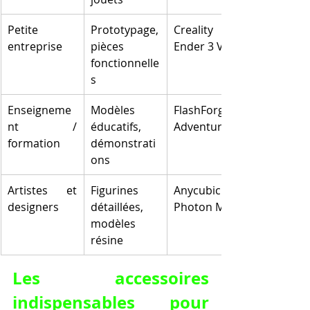
Petite 
Prototypage, 
Creality 
entreprise
pièces 
Ender 3 V3
fonctionnelle
s
Enseigneme
Modèles 
FlashForge 
nt / 
éducatifs, 
Adventurer 3
formation
démonstrati
ons
Artistes et 
Figurines 
Anycubic 
designers
détaillées, 
Photon M3
modèles 
résine
Les accessoires 
indispensables pour 