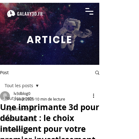
ARTICLE
Post
Tout les posts
lv3dblog0
Tout les posts
3 août 2025
10 min de lecture
Une imprimante 3d pour
imprimante 3D,
débutant : le choix
franchise LV3D,
intelligent pour votre
filament 3d,