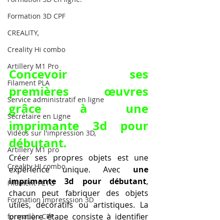
Formation 3D CPF
CREALITY,
Creality Hi combo
Artillery M1 Pro
Concevoir ses 
Filament PLA
premières œuvres 
Service administratif en ligne
grâce à une 
Secrétaire en Ligne
imprimante 3d pour 
Vidéos sur l'impression 3D,
débutant.
Artillery M1 pro
Créer ses propres objets est une 
Creality HI combo
expérience unique. Avec 
une 
imprimante 3d pour débutant
, 
Filament PETG
chacun peut fabriquer des objets 
Formation impresssion 3D
utiles, décoratifs ou artistiques. La 
première étape consiste à identifier 
formation CPF