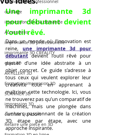
vos idées.
filament PLA professionnel
Une imprimante 3d 
outillage
pour débutant devient 
impression 3D à la demande
l’outil rêvé.
Accessoires
Dans un monde où l’innovation est 
imprimante 3D professionelle
reine, 
une imprimante 3d pour 
imprimante 3D CREALITY
débutant
 devient l’outil rêvé pour 
passer d’une idée abstraite à un 
objet 3D
objet concret. Ce guide s’adresse à 
ARTILLERY 3D
tous ceux qui veulent explorer leur 
Formation impression 3D
créativité tout en apprenant à 
maîtriser cette technologie. Ici, vous 
SCANNER 3D
ne trouverez pas qu’un comparatif de 
impression 3D
machines, mais une plongée dans 
l’univers passionnant de la création 
certifiée QUALIOPI
3D, étape par étape, avec une 
Refaire une piece en 3D
approche inspirante.
Formation 3D en ligne.