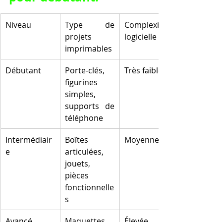
Niveau
Type de 
Complexité 
projets 
logicielle
imprimables
Débutant
Porte-clés, 
Très faible
figurines 
simples, 
supports de 
téléphone
Intermédiair
Boîtes 
Moyenne
e
articulées, 
jouets, 
pièces 
fonctionnelle
s
Avancé
Maquettes, 
Élevée