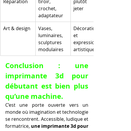
Réparation
tiroir, 
plutôt que 
crochet, 
jeter
adaptateur
Art & design
Vases, 
Décoration 
luminaires, 
et 
sculptures 
expression 
modulaires
artistique
Conclusion : une 
imprimante 3d pour 
débutant est bien plus 
qu’une machine.
C’est une porte ouverte vers un 
monde où imagination et technologie 
se rencontrent. Accessible, ludique et 
formatrice, 
une imprimante 3d pour 