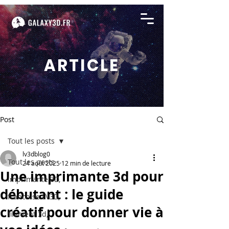
ARTICLE
Post
Tout les posts
lv3dblog0
Tout les posts
24 août 2025
12 min de lecture
Une imprimante 3d pour
imprimante 3D,
débutant : le guide
franchise LV3D,
créatif pour donner vie à
filament 3d,