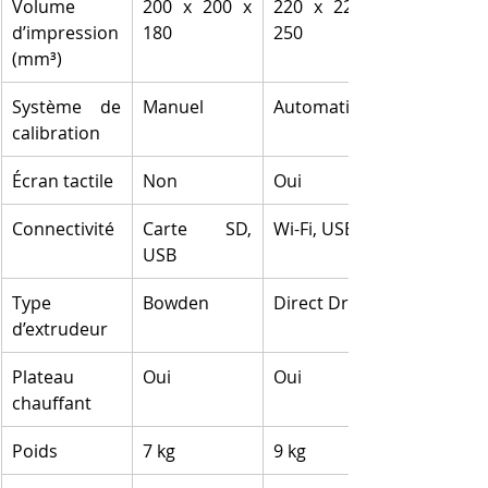
Volume 
200 x 200 x 
220 x 220 x 
d’impression 
180
250
(mm³)
Système de 
Manuel
Automatique
calibration
Écran tactile
Non
Oui
Connectivité
Carte SD, 
Wi-Fi, USB
USB
Type 
Bowden
Direct Drive
d’extrudeur
Plateau 
Oui
Oui
chauffant
Poids
7 kg
9 kg