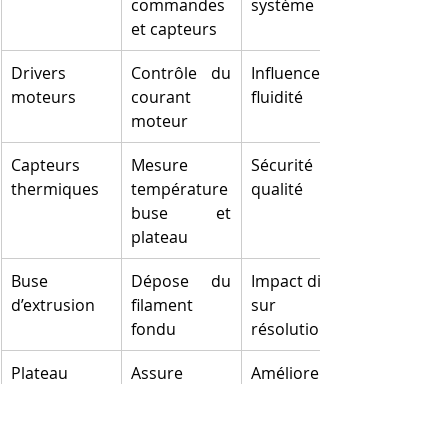
commandes 
système
et capteurs
Drivers 
Contrôle du 
Influence la 
moteurs
courant 
fluidité
moteur
Capteurs 
Mesure 
Sécurité et 
thermiques
température 
qualité
buse et 
plateau
Buse 
Dépose du 
Impact direct 
d’extrusion
filament 
sur la 
fondu
résolution
Plateau 
Assure 
Améliore la 
chauffant
adhésion et 
fiabilité
évite 
déformation