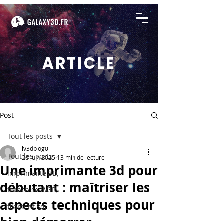
ARTICLE
Post
Tout les posts
lv3dblog0
Tout les posts
26 juin 2025
13 min de lecture
Une imprimante 3d pour
imprimante 3D,
débutant : maîtriser les
franchise LV3D,
aspects techniques pour
filament 3d,