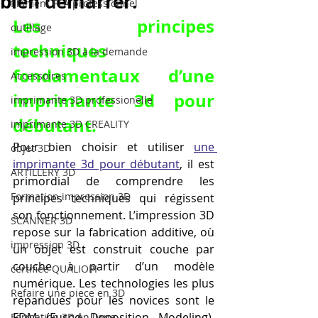
bien démarrer.
filament PLA professionnel
Les principes 
outillage
techniques 
impression 3D à la demande
fondamentaux d’une 
Accessoires
imprimante 3d pour 
imprimante 3D professionelle
débutant.
imprimante 3D CREALITY
Pour bien choisir et utiliser 
une 
objet 3D
imprimante 3d pour débutant
, il est 
ARTILLERY 3D
primordial de comprendre les 
Formation impression 3D
principes techniques qui régissent 
son fonctionnement. L’impression 3D 
SCANNER 3D
repose sur la fabrication additive, où 
impression 3D
un objet est construit couche par 
couche à partir d’un modèle 
certifiée QUALIOPI
numérique. Les technologies les plus 
Refaire une piece en 3D
répandues pour les novices sont le 
FDM (Fused Deposition Modeling), 
Formation 3D en ligne.