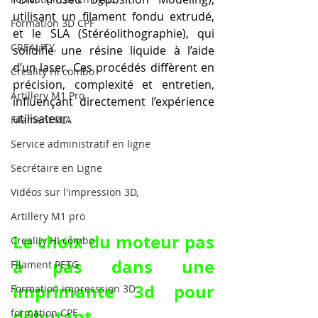
utilisant un filament fondu extrudé, 
Formation 3D CPF
et le SLA (Stéréolithographie), qui 
CREALITY,
solidifie une résine liquide à l’aide 
d’un laser. Ces procédés diffèrent en 
Creality Hi combo
précision, complexité et entretien, 
Artillery M1 Pro
influençant directement l’expérience 
utilisateur.
Filament PLA
Service administratif en ligne
Secrétaire en Ligne
Vidéos sur l'impression 3D,
Artillery M1 pro
Le choix du moteur pas 
Creality HI combo
à pas dans une 
Filament PETG
imprimante 3d pour 
Formation impresssion 3D
débutant.
formation CPF