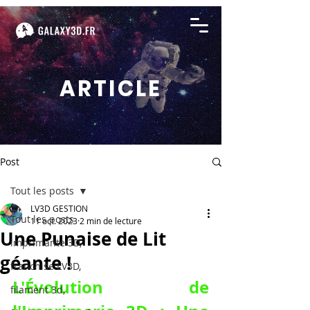
ARTICLE
Post
Tout les posts
LV3D GESTION
Tout les posts
11 oct. 2023
2 min de lecture
Une Punaise de Lit
imprimante 3D,
géante !
franchise LV3D,
L'Évolution de 
filament 3d,