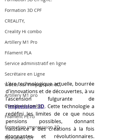
Formation 3D CPF
CREALITY,
Creality Hi combo
Artillery M1 Pro
Filament PLA
Service administratif en ligne
Secrétaire en Ligne
L'ère technologique actuelle, bourrée 
Vidéos sur l'impression 3D,
d'innovations et de découvertes, à vu 
Artillery M1 pro
l'ascension fulgurante de 
l'
impression 3D
. Cette technologie a 
Creality HI combo
redéfini les limites de ce que nous 
Filament PETG
pensions possibles, donnant 
Formation impresssion 3D
naissance à des créations à la fois 
étonnantes et révolutionnaires. 
formation CPF