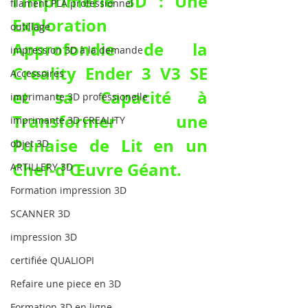
l'Imprimerie 3D : Une 
filament PLA professionnel
Exploration 
outillage
Approfondie de la 
impression 3D à la demande
Creality Ender 3 V3 SE 
Accessoires
et sa Capacité à 
imprimante 3D professionelle
Transformer une 
imprimante 3D CREALITY
Punaise de Lit en un 
objet 3D
Chef-d'Œuvre Géant.
ARTILLERY 3D
Formation impression 3D
SCANNER 3D
impression 3D
certifiée QUALIOPI
Refaire une piece en 3D
Formation 3D en ligne.