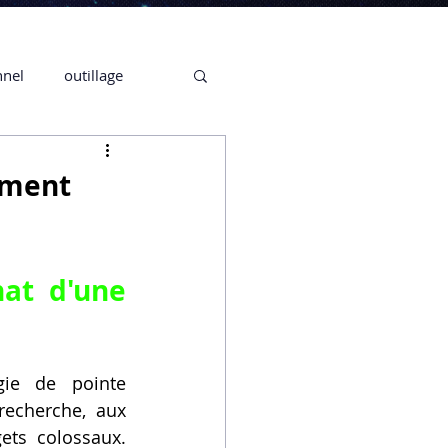
nnel
outillage
te 3D CREALITY
mment
3D
Le Mythe et la Réalité : Démystifier l'Achat d'une 
CPF
CREALITY,
ie de pointe 
Secrétaire en Ligne
echerche, aux 
ts colossaux. 