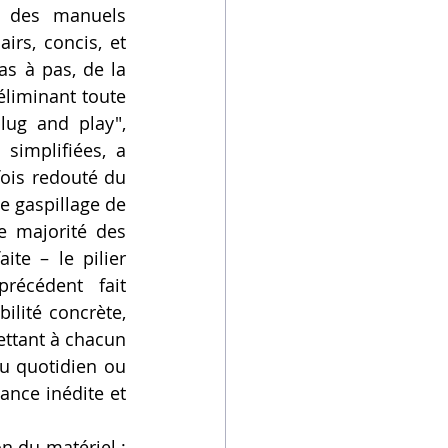
r des manuels 
rs, concis, et 
s à pas, de la 
liminant toute 
lug and play", 
simplifiées, a 
ois redouté du 
 gaspillage de 
 majorité des 
e – le pilier 
récédent fait 
lité concrète, 
ttant à chacun 
u quotidien ou 
ance inédite et 
n du matériel ; 