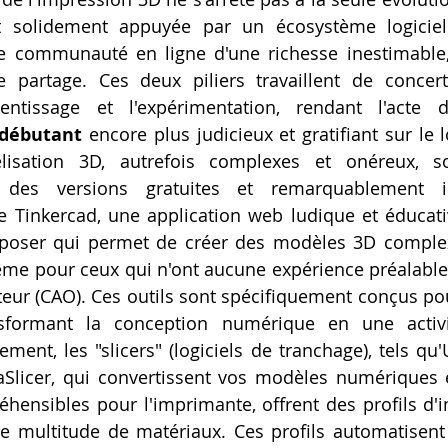
t solidement appuyée par un écosystème logiciel
e communauté en ligne d'une richesse inestimable,
e partage. Ces deux piliers travaillent de concert 
entissage et l'expérimentation, rendant l'acte d
débutant
 encore plus judicieux et gratifiant sur le 
lisation 3D, autrefois complexes et onéreux, s
 des versions gratuites et remarquablement int
Tinkercad, une application web ludique et éducativ
déposer qui permet de créer des modèles 3D complex
me pour ceux qui n'ont aucune expérience préalable
teur (CAO). Ces outils sont spécifiquement conçus pou
sformant la conception numérique en une activi
ement, les "slicers" (logiciels de tranchage), tels qu'
aSlicer, qui convertissent vos modèles numériques e
éhensibles pour l'imprimante, offrent des profils d'
e multitude de matériaux. Ces profils automatisent 