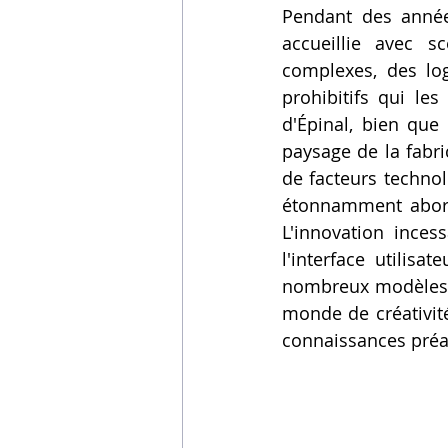
Pendant des années
Vidéos sur l'impression 3D,
accueillie avec s
complexes, des log
prohibitifs qui l
Formation impresssion 3D
d'Épinal, bien que 
paysage de la fabr
de facteurs techno
étonnamment aborda
L'innovation inces
l'interface utilisa
nombreux modèles, e
monde de créativité
connaissances préa