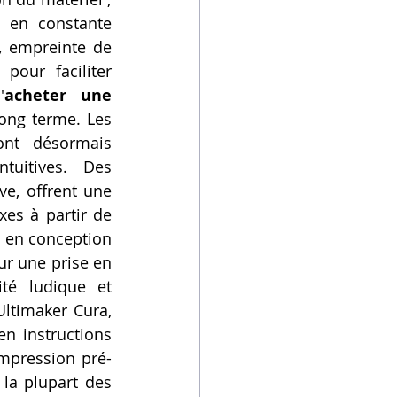
 en constante 
 empreinte de 
pour faciliter 
'
acheter une 
long terme. Les 
ont désormais 
uitives. Des 
e, offrent une 
es à partir de 
 en conception 
r une prise en 
té ludique et 
Ultimaker Cura, 
n instructions 
impression pré-
la plupart des 