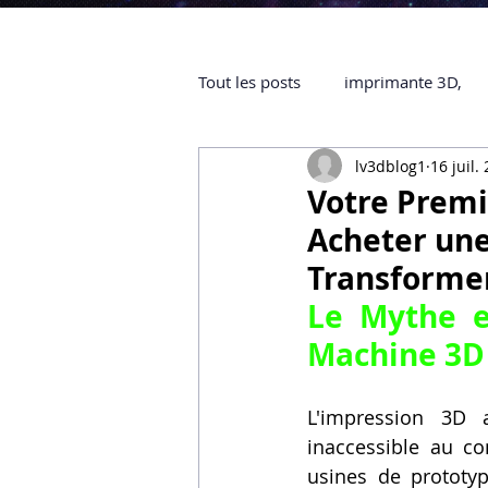
Tout les posts
imprimante 3D,
lv3dblog1
16 juil.
impression 3D à la demande
Votre Premi
Acheter un
objet 3D
ARTILLERY 3D
Transformer
certifiée QUALIOPI
Refaire 
Machine 3D
L'impression 3D
Creality Hi combo
Artillery
inaccessible au c
usines de prototyp