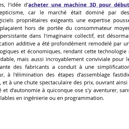
, l'idée d'
acheter une machine 3D pour début
Artillery M1 pro
Creality HI combo
Filament PETG
cepticisme, car le marché était dominé par des
iciels propriétaires exigeants une expertise poussé
es plaçaient hors de portée du consommateur moyen
formation CPF
persistante dans l'imaginaire collectif, est désormai
ication additive a été profondément remodelé par u
logiques et économiques, rendant cette technologie
ble, mais aussi incroyablement conviviale pour le 
sante des fabricants a conduit à une simplificatio
teur, à l'élimination des étapes d'assemblage fastid
t à une chute spectaculaire des prix, ouvrant ainsi l
 et d'autonomie à quiconque ose s'y aventurer, sans
lables en ingénierie ou en programmation.