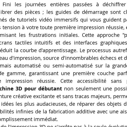
Fini les journées entières passées à déchiffre
ibrer des pièces ; les guides de démarrage sont clai
s de tutoriels vidéo immersifs qui vous guident pa
tension à votre toute première impression réussie, é
misant les frustrations initiales. Cette approche "p
ns tactiles intuitifs et des interfaces graphiques 
duit la courbe d'apprentissage. Le processus autref
eau d'impression, source d'innombrables échecs et de
rmais automatisé ou semi-automatisé sur la grande
e gamme, garantissant une première couche parfait
 impression réussie. Cette accessibilité sans p
chine 3D pour débutant
 non seulement une possibi
ture créative excitante et sans tracas majeurs, perme
 idées les plus audacieuses, de réparer des objets d
bilités infinies de la fabrication additive avec une ais
complissement immédiat.
de l'impression 3D ne s'arrête pas à la seule évolutio