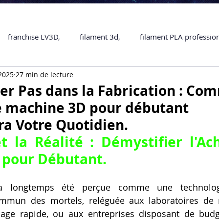
franchise LV3D,
filament 3d,
filament PLA professio
 2025
27 min de lecture
Accessoires
imprimante 3D professionelle
impriman
er Pas dans la Fabrication : Co
e machine 3D pour débutant
Formation impression 3D
SCANNER 3D
impression 
a Votre Quotidien.
une piece en 3D
Formation 3D en ligne.
Formation 3D 
 pour Débutant
.
 a longtemps été perçue comme une technolog
 M1 Pro
Filament PLA
Service administratif en ligne
ommun des mortels, reléguée aux laboratoires de r
age rapide, ou aux entreprises disposant de budge