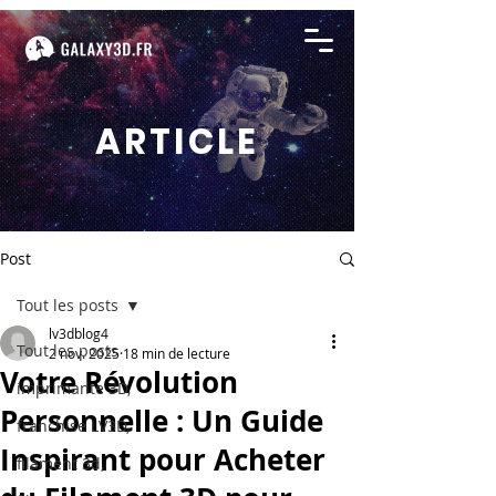
ARTICLE
Post
Tout les posts
lv3dblog4
Tout les posts
2 nov. 2025
18 min de lecture
Votre Révolution
imprimante 3D,
Personnelle : Un Guide
franchise LV3D,
Inspirant pour Acheter
filament 3d,