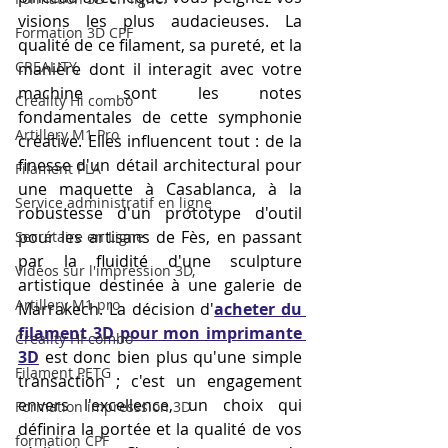
visions les plus audacieuses. La 
Formation 3D CPF
qualité de ce filament, sa pureté, et la 
CREALITY,
manière dont il interagit avec votre 
machine sont les notes 
Creality Hi combo
fondamentales de cette symphonie 
Artillery M1 Pro
créative. Elles influencent tout : de la 
finesse d'un détail architectural pour 
Filament PLA
une maquette à Casablanca, à la 
Service administratif en ligne
robustesse d'un prototype d'outil 
pour les artisans de Fès, en passant 
Secrétaire en Ligne
par la fluidité d'une sculpture 
Vidéos sur l'impression 3D,
artistique destinée à une galerie de 
Artillery M1 pro
Marrakech. La décision d'
acheter du 
filament 3D pour mon imprimante 
Creality HI combo
3D
 est donc bien plus qu'une simple 
Filament PETG
transaction ; c'est un engagement 
envers l'excellence, un choix qui 
Formation impresssion 3D
définira la portée et la qualité de vos 
formation CPF