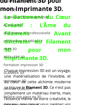
du Filament 3D pour
filament PLA professionnel
mon Imprimante 3D.
outillage
Le Battement du Cœur 
impression 3D à la demande
Créatif : L'Âme du 
Accessoires
Filament Avant 
imprimante 3D professionelle
d'
Acheter du Filament 
imprimante 3D CREALITY
3D pour mon 
objet 3D
Imprimante 3D
.
ARTILLERY 3D
Formation impression 3D
Chaque impression 3D est un voyage, 
SCANNER 3D
une matérialisation de l'invisible, et 
impression 3D
au cœur de cette alchimie moderne 
se trouve le 
filament 3D
. Ce n'est pas 
certifiée QUALIOPI
simplement un matériau inerte, mais 
Refaire une piece en 3D
l'essence même de votre créativité, le 
pinceau avec lequel vous peignez vos 
Formation 3D en ligne.